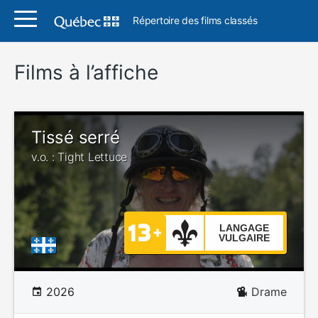
Répertoire des films classés
Films à l’affiche
Tissé serré
v.o. : Tight Lettuce
LANGAGE
VULGAIRE
2026
Drame