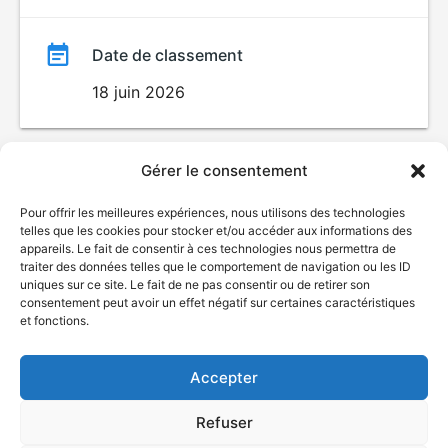
Date de classement
18 juin 2026
Gérer le consentement
Pour offrir les meilleures expériences, nous utilisons des technologies
telles que les cookies pour stocker et/ou accéder aux informations des
appareils. Le fait de consentir à ces technologies nous permettra de
traiter des données telles que le comportement de navigation ou les ID
uniques sur ce site. Le fait de ne pas consentir ou de retirer son
© Gouvernement du Québec, 2026
consentement peut avoir un effet négatif sur certaines caractéristiques
et fonctions.
Nous joindre
Plan du site
Accepter
Accessibilité
Accès à l'information
Refuser
Déclaration de services
Politique de confidentialité