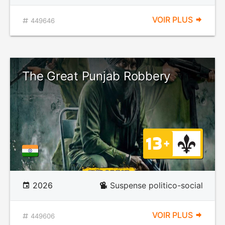
VOIR PLUS
449646
The Great Punjab Robbery
2026
Suspense politico-social
VOIR PLUS
449606