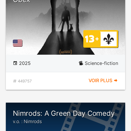
2025
Science-fiction
VOIR PLUS
449757
Nimrods: A Green Day Comedy
v.o. : Nimrods