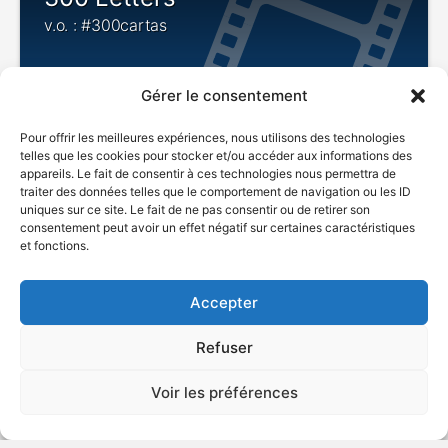
v.o. : #300cartas
Gérer le consentement
ÉROTISME
Pour offrir les meilleures expériences, nous utilisons des technologies
telles que les cookies pour stocker et/ou accéder aux informations des
appareils. Le fait de consentir à ces technologies nous permettra de
traiter des données telles que le comportement de navigation ou les ID
uniques sur ce site. Le fait de ne pas consentir ou de retirer son
2025
Comédie sentimentale
consentement peut avoir un effet négatif sur certaines caractéristiques
et fonctions.
VOIR PLUS
447743
Accepter
Refuser
Maya & Samar
Voir les préférences