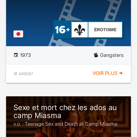
ÉROTISME
1973
Gangsters
VOIR PLUS
449087
Sexe et mort chez les ados au
camp Miasma
v.o. : Teenage Sex and Death at Camp Miasma