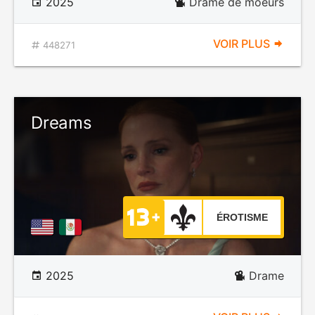
2025
Drame de moeurs
VOIR PLUS
448271
Dreams
ÉROTISME
2025
Drame