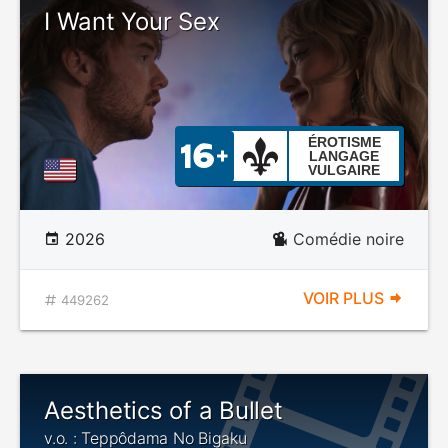
I Want Your Sex
ÉROTISME
LANGAGE
VULGAIRE
2026
Comédie noire
VOIR PLUS
449262
Aesthetics of a Bullet
v.o. : Teppôdama No Bigaku