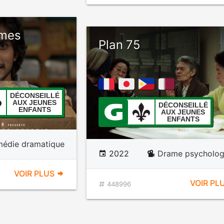
imes
Plan 75
DÉCONSEILLÉ
AUX JEUNES
DÉCONSEILLÉ
ENFANTS
AUX JEUNES
ENFANTS
édie dramatique
2022
Drame psycholog
VOIR PLUS
VOIR PL
448996