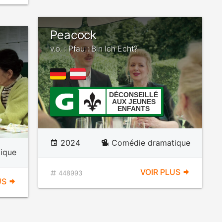
Peacock
v.o. : Pfau : Bin Ich Echt?
DÉCONSEILLÉ
AUX JEUNES
ENFANTS
2024
Comédie dramatique
ique
VOIR PLUS
448993
US