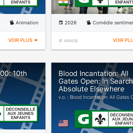
ENFANTS
ENFANT
Animation
2026
Comédie sentimen
VOIR PLUS
VOIR PL
449436
00: 10th
Blood Incantation: All
Gates Open: In Search
Absolute Elsewhere
v.o. : Blood Incantation: All Gates
DÉCONSEILLÉ
AUX JEUNES
DÉCONSEI
ENFANTS
AUX JEUN
ENFANT