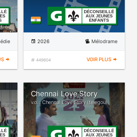
LLÉ
DÉCONSEILLÉ
ES
AUX JEUNES
S
ENFANTS
édie
2026
Mélodrame
US
VOIR PLUS
449604
Chennai Love Story
v.o. : Chennai Love Story (telegou)
LLÉ
DÉCONSEILLÉ
ES
AUX JEUNES