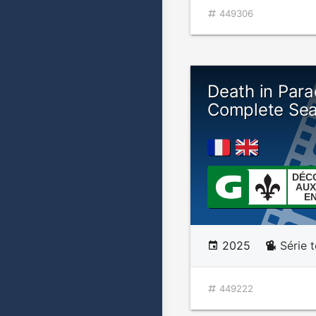
449306
Death in Para
Complete Sea
DÉC
AUX
E
2025
Série t
449222