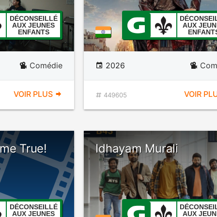
DÉCONSEILLÉ
DÉCONSEI
AUX JEUNES
AUX JEUN
ENFANTS
ENFANT
Comédie
2026
Com
VOIR PLUS
VOIR PL
449605
ome True!
Idhayam Murali
DÉCONSEILLÉ
DÉCONSEI
AUX JEUNES
AUX JEUN