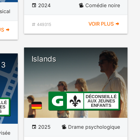
2024
Comédie noire
ical
VOIR PLUS
449315
US
Islands
13
DÉCONSEILLÉ
AUX JEUNES
LLÉ
ENFANTS
ES
S
2025
Drame psychologique
visée