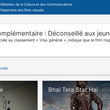
Ministère de la Culture et des Communications
Répertoire des films classés
complémentaire :
Déconseillé aux jeu
iée au classement « Visa général », indique que le film ris
ouvés
le
Bhai Tera Star Hai