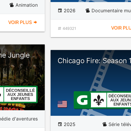
Animation
2026
Documentaire mus
VOIR PLUS
VOIR PL
449321
he Jungle
Chicago Fire: Season 
DÉCONSEILLÉ
AUX JEUNES
DÉCONSEI
ENFANTS
AUX JEUN
ENFANT
édie d'aventures
2025
Série télé