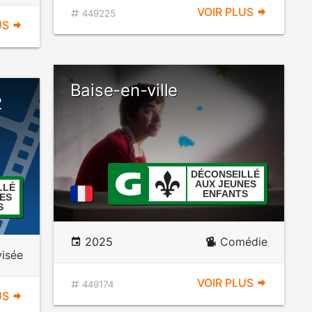
VOIR PLUS
449225
US
Baise-en-ville
2
DÉCONSEILLÉ
AUX JEUNES
LLÉ
ENFANTS
ES
S
2025
Comédie
visée
VOIR PLUS
449174
US