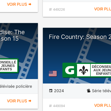
VOIR PLUS
VOIR PL
449226
dise: The
Fire Country: Season 
son 15
ONSEILLÉ
 JEUNES
DÉCONSEI
NFANTS
AUX JEUN
ENFANT
élévisée policière
2024
Série télé
VOIR PLUS
VOIR PL
449094