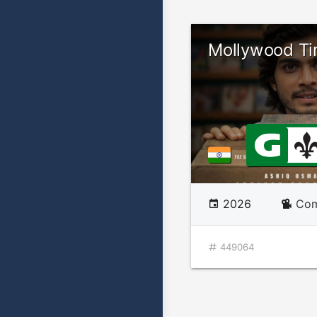
Mollywood T
2026
Com
449064