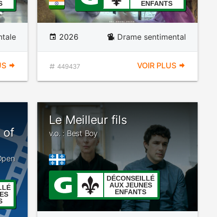
S
ENFANTS
tale
2026
Drame sentimental
US
VOIR PLUS
449437
Le Meilleur fils
 of
v.o. : Best Boy
 Open
DÉCONSEILLÉ
AUX JEUNES
LLÉ
ENFANTS
ES
S