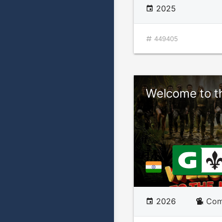
2025
449405
Welcome to t
2026
Com