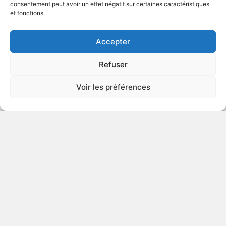
consentement peut avoir un effet négatif sur certaines caractéristiques
et fonctions.
VOIR PLUS
441188
Accepter
Refuser
Se fondre
Voir les préférences
2023
Fable politique
VOIR PLUS
440568