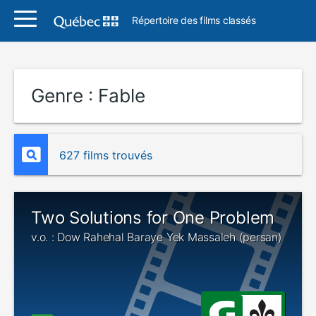
Répertoire des films classés
Genre :
Fable
627 films trouvés
Two Solutions for One Problem
v.o. : Dow Rahehal Baraye Yek Massaleh (persan)