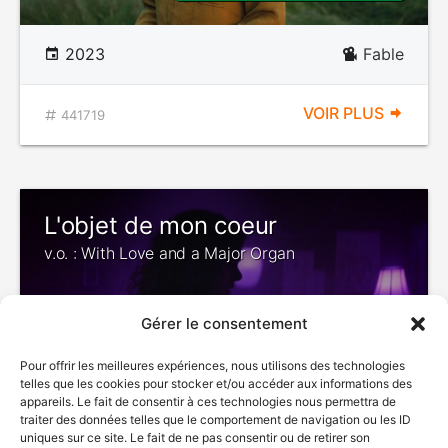
2023
Fable
VOIR PLUS
441719
L'objet de mon coeur
v.o. : With Love and a Major Organ
Gérer le consentement
Pour offrir les meilleures expériences, nous utilisons des technologies
telles que les cookies pour stocker et/ou accéder aux informations des
appareils. Le fait de consentir à ces technologies nous permettra de
traiter des données telles que le comportement de navigation ou les ID
uniques sur ce site. Le fait de ne pas consentir ou de retirer son
2023
Fable