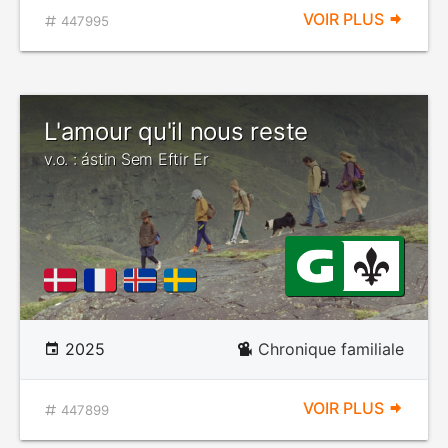
VOIR PLUS
447995
L'amour qu'il nous reste
v.o. : ástin Sem Eftir Er
2025
Chronique familiale
VOIR PLUS
447899