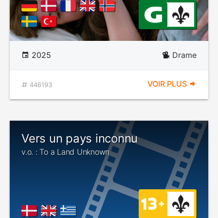
2025
Drame
VOIR PLUS
446193
Vers un pays inconnu
v.o. : To a Land Unknown