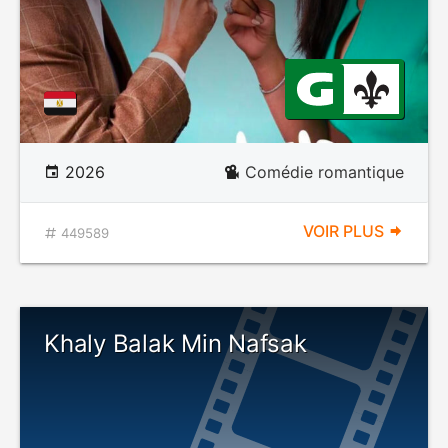
2026
Comédie romantique
VOIR PLUS
449589
Khaly Balak Min Nafsak