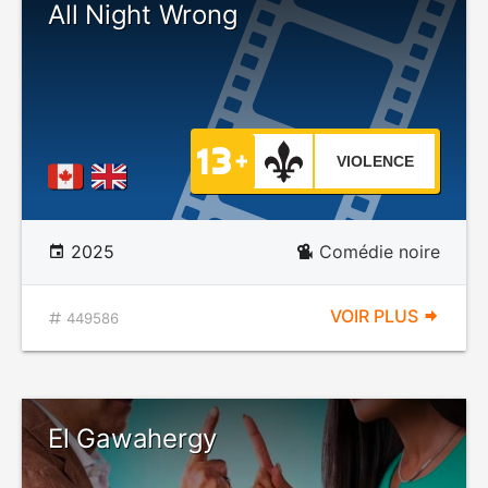
All Night Wrong
VIOLENCE
2025
Comédie noire
VOIR PLUS
449586
El Gawahergy