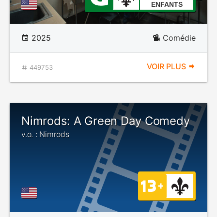
ENFANTS
2025
Comédie
VOIR PLUS
449753
Nimrods: A Green Day Comedy
v.o. : Nimrods