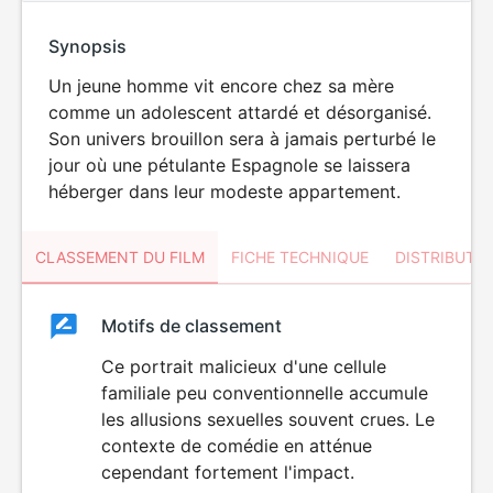
Synopsis
Un jeune homme vit encore chez sa mère
comme un adolescent attardé et désorganisé.
Son univers brouillon sera à jamais perturbé le
jour où une pétulante Espagnole se laissera
héberger dans leur modeste appartement.
CLASSEMENT DU FILM
FICHE TECHNIQUE
DISTRIBUTE
Classement
Motifs de classement
Classement
du
Ce portrait malicieux d'une cellule
ÉROTISME
familiale peu conventionnelle accumule
film
les allusions sexuelles souvent crues. Le
contexte de comédie en atténue
cependant fortement l'impact.