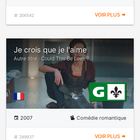
VOIR PLUS
306542
Je crois que je l'aime
Autre titre : Could This Be Love ?
2007
Comédie romantique
VOIR PLUS
289937