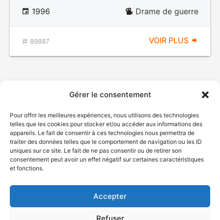
1996
Drame de guerre
VOIR PLUS
89887
Gérer le consentement
Pour offrir les meilleures expériences, nous utilisons des technologies
telles que les cookies pour stocker et/ou accéder aux informations des
appareils. Le fait de consentir à ces technologies nous permettra de
traiter des données telles que le comportement de navigation ou les ID
uniques sur ce site. Le fait de ne pas consentir ou de retirer son
© Gouvernement du Québec, 2026
consentement peut avoir un effet négatif sur certaines caractéristiques
et fonctions.
Nous joindre
Plan du site
Accepter
Accessibilité
Accès à l'information
Refuser
Déclaration de services