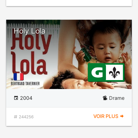
Holy Lola
2004
Drame
VOIR PLUS
244256