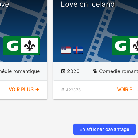
ove
Love on Iceland
édie romantique
2020
Comédie romant
VOIR PLUS
VOIR PL
422876
En afficher davantage