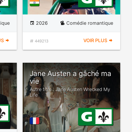
ique
2026
Comédie romantique
US
VOIR PLUS
449213
Jane Austen a gâché ma
vie
Autre titre : Jane Austen Wrecked My
Life