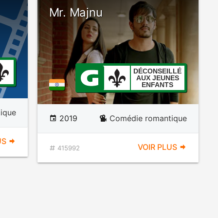
Mr. Majnu
DÉCONSEILLÉ
AUX JEUNES
ENFANTS
ique
2019
Comédie romantique
US
VOIR PLUS
415992