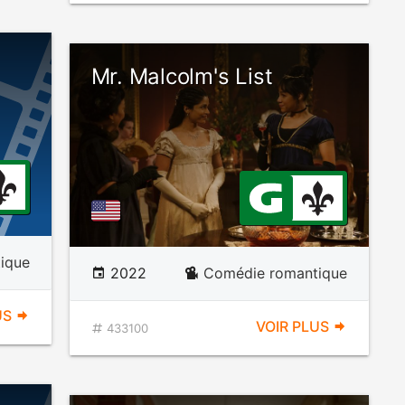
Mr. Malcolm's List
ique
2022
Comédie romantique
US
VOIR PLUS
433100