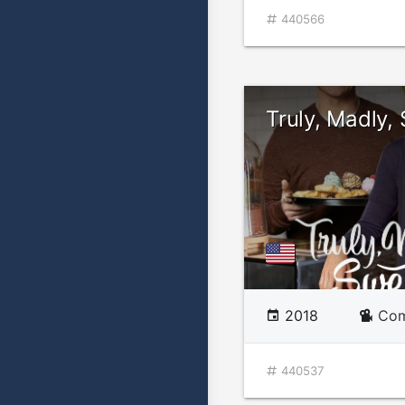
440566
Truly, Madly,
2018
Com
440537