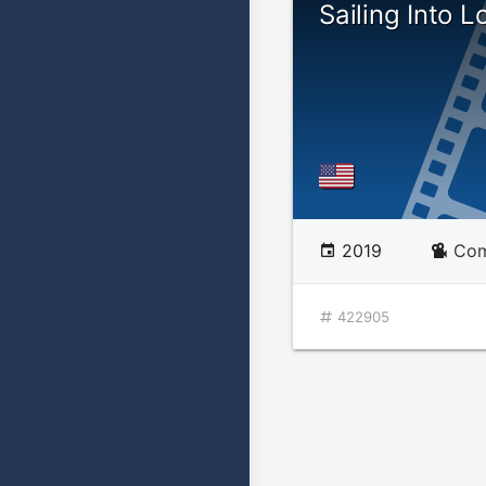
Sailing Into L
2019
Com
422905