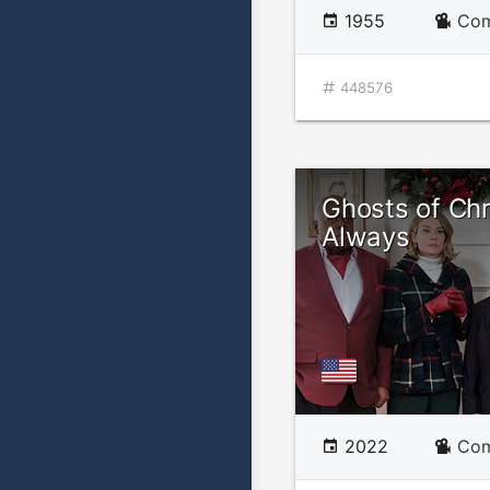
1955
Com
448576
Ghosts of Ch
Always
2022
Com