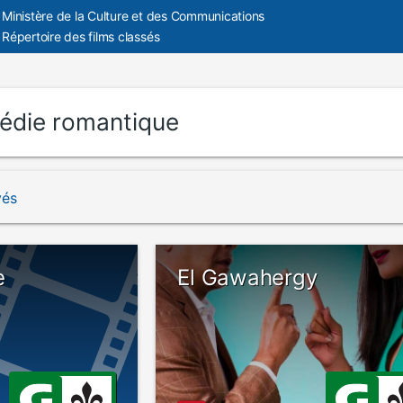
Ministère de la Culture et des Communications
Répertoire des films classés
die romantique
vés
e
El Gawahergy