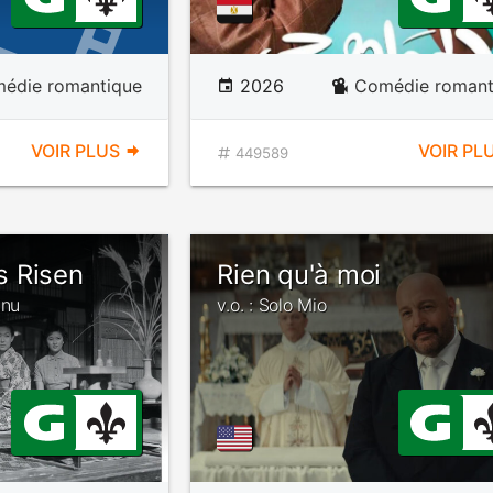
édie romantique
2026
Comédie romant
VOIR PLUS
VOIR PL
449589
 Risen
Rien qu'à moi
inu
v.o. : Solo Mio