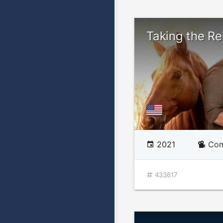
Taking the Re
2021
Com
433617