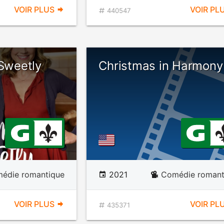
VOIR PLUS
VOIR PL
440547
 Sweetly
Christmas in Harmony
édie romantique
2021
Comédie romant
VOIR PLUS
VOIR PL
435371