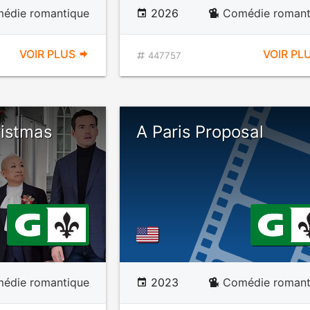
édie romantique
2026
Comédie romant
VOIR PLUS
VOIR PL
447757
ristmas
A Paris Proposal
édie romantique
2023
Comédie romant