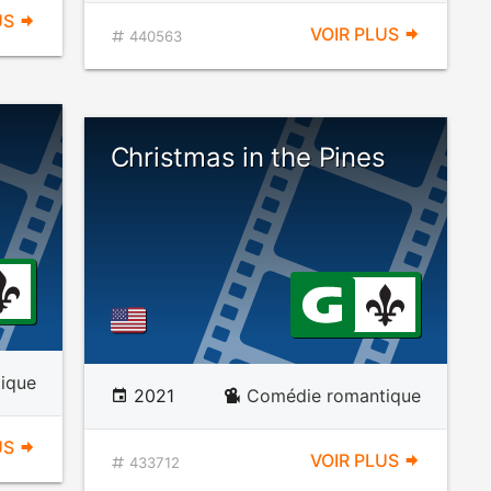
US
VOIR PLUS
440563
Christmas in the Pines
ique
2021
Comédie romantique
US
VOIR PLUS
433712