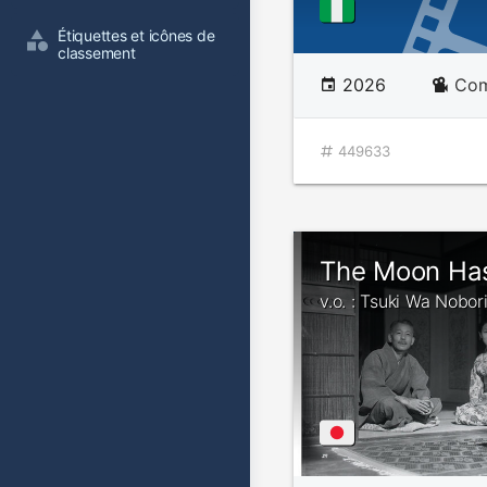
Étiquettes et icônes de 
classement
2026
Com
449633
The Moon Has
v.o. : Tsuki Wa Nobor