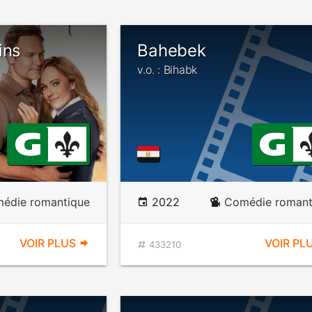
ins
Bahebek
v.o. : Bihabk
édie romantique
2022
Comédie romant
VOIR PLUS
VOIR PL
433210