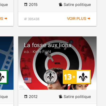
tique
2015
Satire politique
US
VOIR PLUS
395438
La fosse aux lions
v.o. : Knife Fight
tique
2012
Satire politique