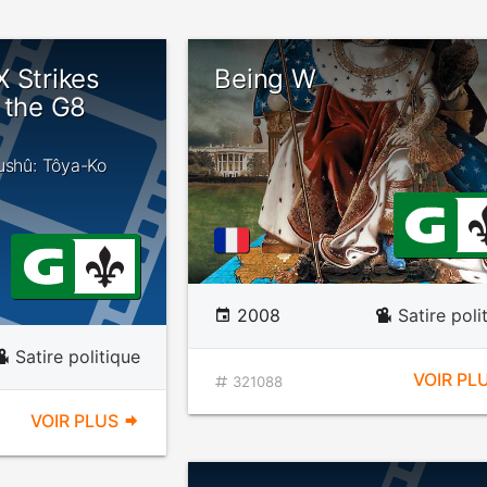
 Strikes
Being W
 the G8
kushû: Tôya-Ko
2008
Satire poli
Satire politique
VOIR PL
321088
VOIR PLUS