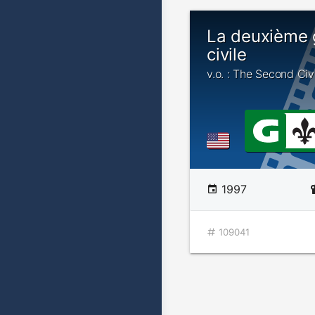
La deuxième 
civile
v.o. : The Second Civ
1997
109041