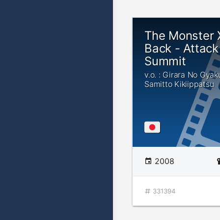
The Monster X
Back - Attack
Summit
v.o. : Girara No Gya
Samitto Kikiippatsu
2008
331394