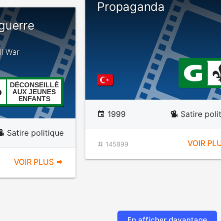
Propaganda
guerre
il War
DÉCONSEILLÉ
AUX JEUNES
ENFANTS
1999
Satire poli
Satire politique
VOIR PL
145899
VOIR PLUS
En afficher davantage