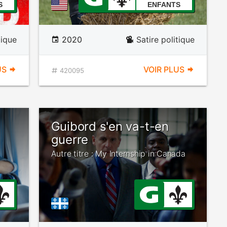
S
ENFANTS
tique
2020
Satire politique
US
VOIR PLUS
420095
Guibord s'en va-t-en
guerre
Autre titre : My Internship in Canada