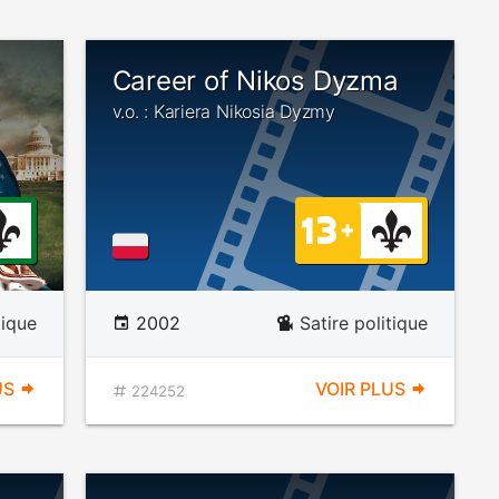
Career of Nikos Dyzma
v.o. : Kariera Nikosia Dyzmy
tique
2002
Satire politique
US
VOIR PLUS
224252