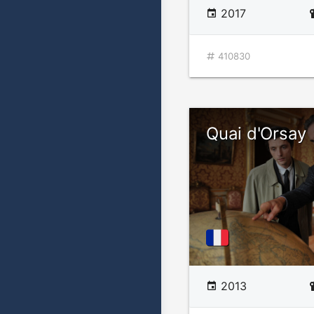
2017
410830
Quai d'Orsay
2013