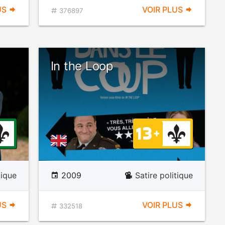
US
VOIR PLUS
376897
In the Loop
tique
2009
Satire politique
US
VOIR PLUS
332518