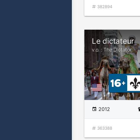
382894
Le dictateur
v.o. : The Dictator
2012
363388