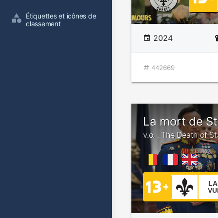
Étiquettes et icônes de 
classement
2024
442669
La mort de St
v.o. : The Death of St
LA
VU