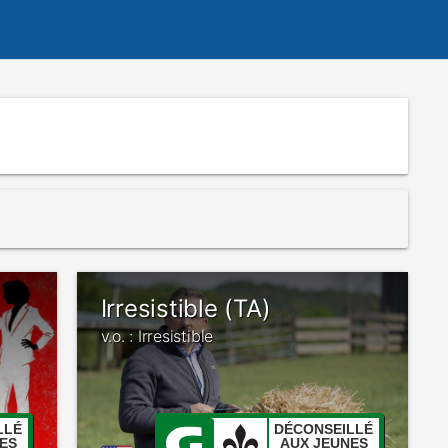
Irresistible (TA)
v.o. : Irresistible
LLÉ
DÉCONSEILLÉ
ES
AUX JEUNES