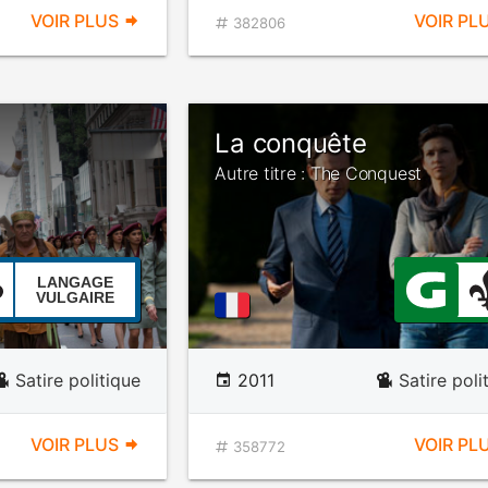
VOIR PLUS
VOIR PL
382806
La conquête
Autre titre : The Conquest
LANGAGE
VULGAIRE
Satire politique
2011
Satire poli
VOIR PLUS
VOIR PL
358772