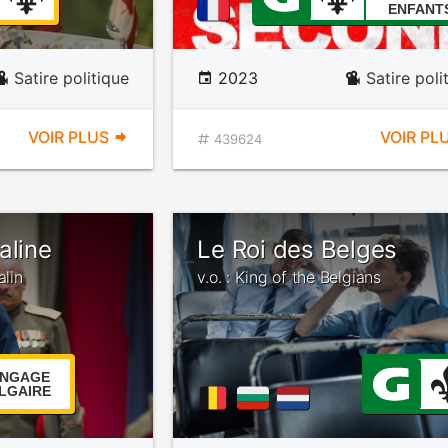
ENFANT
Satire politique
2023
Satire poli
VOIR PLUS
VOIR PL
439624
aline
Le Roi des Belges
alin
v.o. : King of the Belgians
NGAGE
LGAIRE