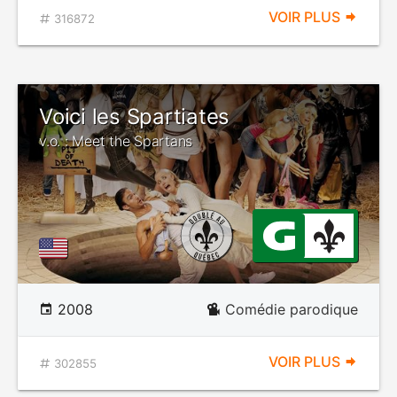
VOIR PLUS
316872
Voici les Spartiates
v.o. : Meet the Spartans
2008
Comédie parodique
VOIR PLUS
302855