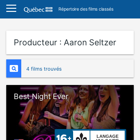
Répertoire des films classés
Producteur :
Aaron Seltzer
4 films trouvés
Best Night Ever
LANGAGE