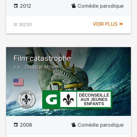
2012
Comédie parodique
VOIR PLUS
382181
Film catastrophe
v.o. : Disaster Movie
DÉCONSEILLÉ
AUX JEUNES
ENFANTS
2008
Comédie parodique