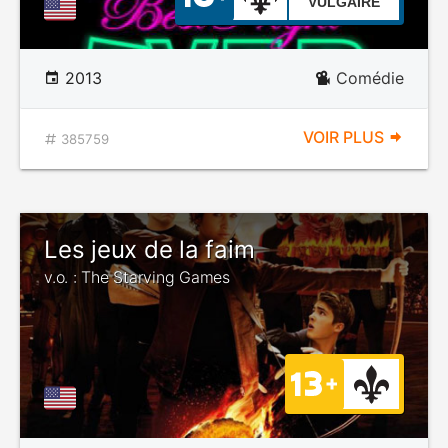
VULGAIRE
2013
Comédie
VOIR PLUS
385759
Les jeux de la faim
v.o. : The Starving Games