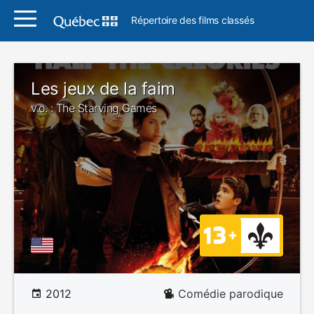
Répertoire des films classés
Les jeux de la faim
v.o. : The Starving Games
2012
Comédie parodique