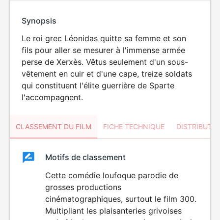
Synopsis
Le roi grec Léonidas quitte sa femme et son
fils pour aller se mesurer à l'immense armée
perse de Xerxès. Vêtus seulement d'un sous-
vêtement en cuir et d'une cape, treize soldats
qui constituent l'élite guerrière de Sparte
l'accompagnent.
CLASSEMENT DU FILM
FICHE TECHNIQUE
DISTRIBUTE
Classement
Motifs de classement
Classement
du
Cette comédie loufoque parodie de
grosses productions
film
cinématographiques, surtout le film 300.
Multipliant les plaisanteries grivoises