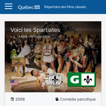
Répertoire des films classés
Voici les Spartiates
v.o. : Meet the Spartans
2008
Comédie parodique