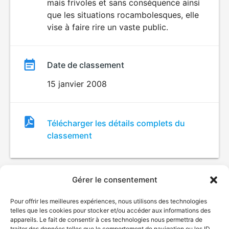
mais frivoles et sans conséquence ainsi
que les situations rocambolesques, elle
vise à faire rire un vaste public.
Date de classement
15 janvier 2008
Fichier
Télécharger les détails complets du
de
classement
classement
Gérer le consentement
Pour offrir les meilleures expériences, nous utilisons des technologies
telles que les cookies pour stocker et/ou accéder aux informations des
appareils. Le fait de consentir à ces technologies nous permettra de
traiter des données telles que le comportement de navigation ou les ID