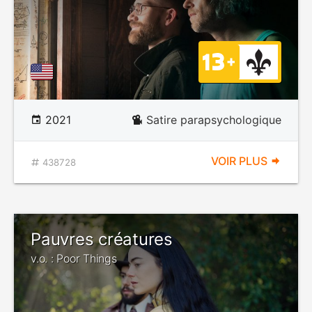
2021
Satire parapsychologique
VOIR PLUS
438728
Pauvres créatures
v.o. : Poor Things