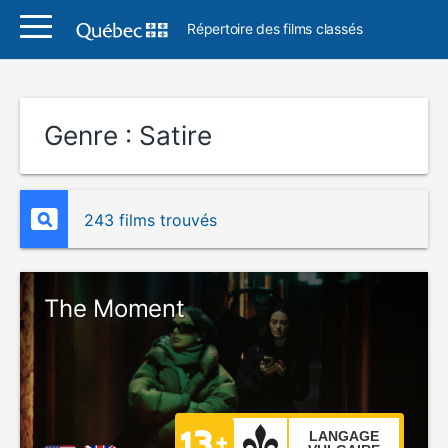
Répertoire des films classés
Genre :
Satire
243 films trouvés
The Moment
LANGAGE