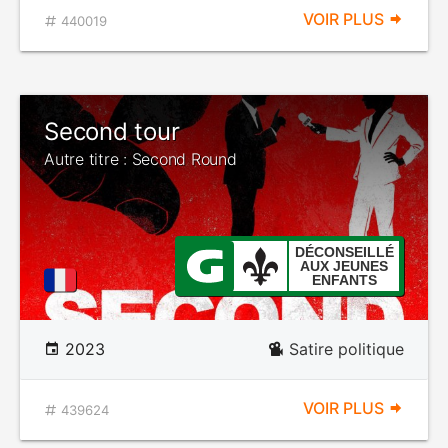
VOIR PLUS
440019
Second tour
Autre titre : Second Round
DÉCONSEILLÉ
AUX JEUNES
ENFANTS
2023
Satire politique
VOIR PLUS
439624