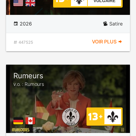
VULGAIRE
2026
Satire
VOIR PLUS
447525
Rumeurs
v.o. : Rumours