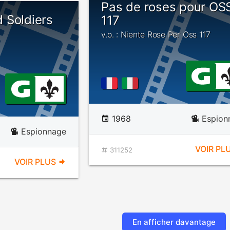
Pas de roses pour OS
 Soldiers
117
v.o. : Niente Rose Per Oss 117
1968
Espion
Espionnage
VOIR PL
311252
VOIR PLUS
En afficher davantage