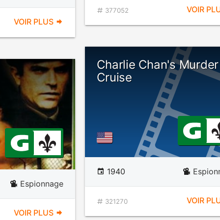
VOIR PL
377052
VOIR PLUS
Charlie Chan's Murder
Cruise
1940
Espion
Espionnage
VOIR PL
321270
VOIR PLUS