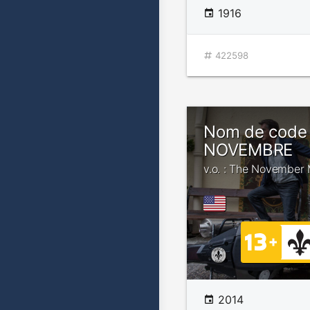
1916
422598
Nom de code
NOVEMBRE
v.o. : The November
2014