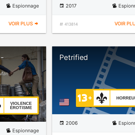
Espionnage
2017
Espion
VOIR PLUS
VOIR PL
413814
 -
Petrified
 Man
HORREU
VIOLENCE
ÉROTISME
2006
Espion
Espionnage