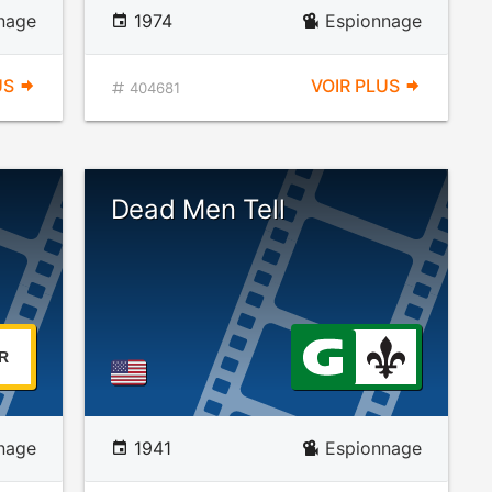
nage
1974
Espionnage
US
VOIR PLUS
404681
Dead Men Tell
R
nage
1941
Espionnage