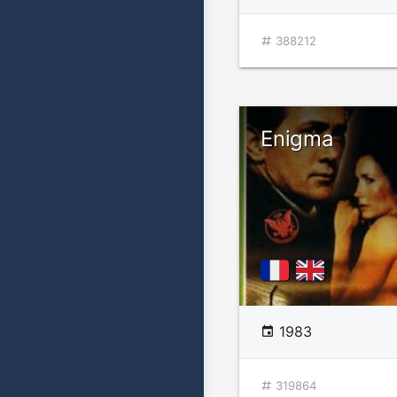
388212
Enigma
1983
319864