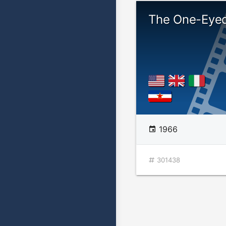
The One-Eyed
1966
301438