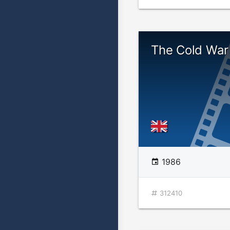
The Cold War 
1986
312410