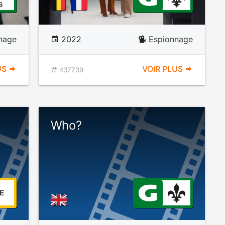
S
nage
2022
Espionnage
US
VOIR PLUS
437739
Who?
E