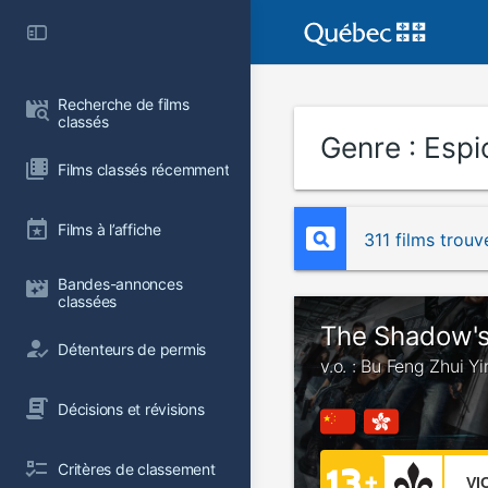
Recherche de films 
classés
Genre :
Espi
Films classés récemment
Films à l’affiche
311 films trouv
Bandes-annonces 
classées
The Shadow'
Détenteurs de permis
v.o. : Bu Feng Zhui Y
Décisions et révisions
Critères de classement
VI