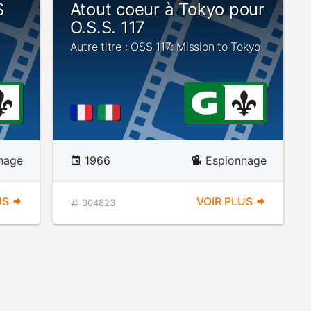
S
Atout coeur à Tokyo pour
O.S.S. 117
Autre titre : OSS 117: Mission to Tokyo
nage
1966
Espionnage
US
VOIR PLUS
304823