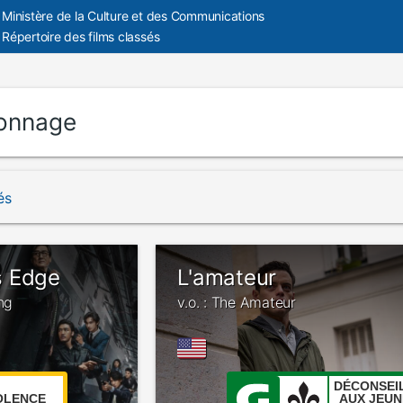
Ministère de la Culture et des Communications
Répertoire des films classés
onnage
és
s Edge
L'amateur
ing
v.o. : The Amateur
DÉCONSEI
OLENCE
AUX JEUN