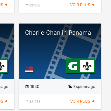
US
VOIR PLUS
321268
Charlie Chan in Panama
nage
1940
Espionnage
US
VOIR PLUS
321286