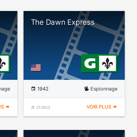
The Dawn Express
nage
1942
Espionnage
US
VOIR PLUS
313903