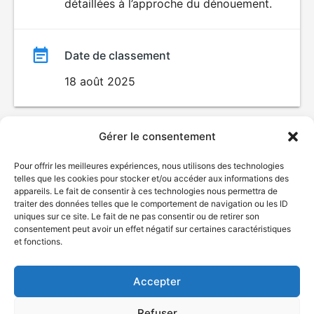
détaillées à l’approche du dénouement.
Date de classement
18 août 2025
Gérer le consentement
Pour offrir les meilleures expériences, nous utilisons des technologies
telles que les cookies pour stocker et/ou accéder aux informations des
appareils. Le fait de consentir à ces technologies nous permettra de
traiter des données telles que le comportement de navigation ou les ID
uniques sur ce site. Le fait de ne pas consentir ou de retirer son
© Gouvernement du Québec, 2026
consentement peut avoir un effet négatif sur certaines caractéristiques
et fonctions.
Nous joindre
Plan du site
Accepter
Accessibilité
Accès à l'information
Refuser
Déclaration de services