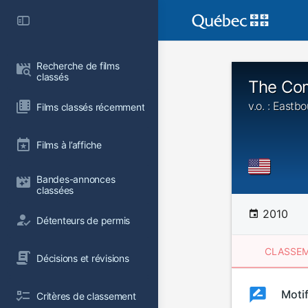
Recherche de films 
classés
The Co
v.o. : East
Films classés récemment
Films à l’affiche
Bandes-annonces 
classées
2010
Détenteurs de permis
CLASSEM
Décisions et révisions
Clas
Moti
Classemen
Critères de classement