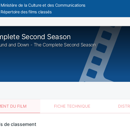
Ministère de la Culture et des Communications
Répertoire des films classés
mplete Second Season
bound and Down - The Complete Second Season
ENT DU FILM
FICHE TECHNIQUE
DIST
sement
fs de classement
t