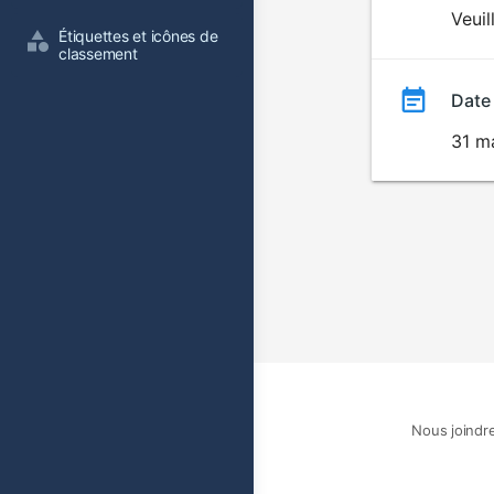
du
Veuil
Étiquettes et icônes de 
film
classement
Date
31 m
Nous joindr