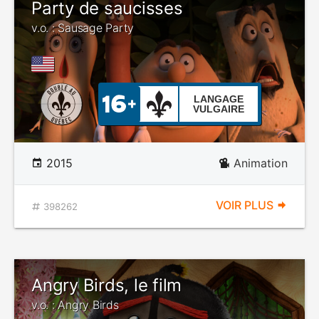
Party de saucisses
v.o. : Sausage Party
LANGAGE
VULGAIRE
2015
Animation
VOIR PLUS
398262
Angry Birds, le film
v.o. : Angry Birds