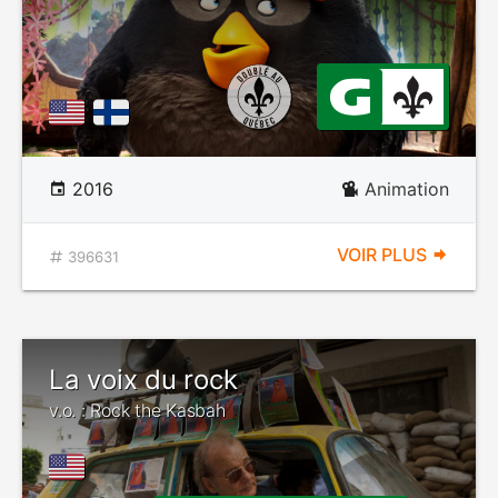
2016
Animation
VOIR PLUS
396631
La voix du rock
v.o. : Rock the Kasbah