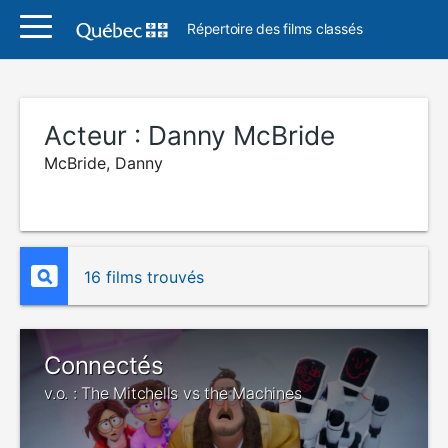
Répertoire des films classés
Acteur :
Danny McBride
McBride, Danny
16 films trouvés
Connectés
v.o. : The Mitchells vs the Machines