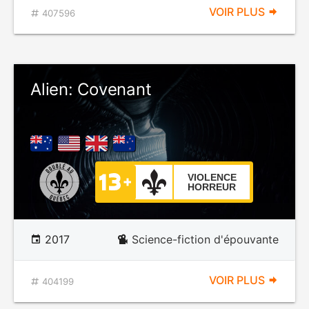
VOIR PLUS
407596
Alien: Covenant
VIOLENCE
HORREUR
2017
Science-fiction d'épouvante
VOIR PLUS
404199