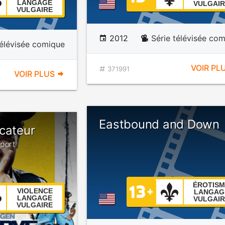
LANGAGE
VULGAIR
VULGAIRE
2012
Série télévisée co
télévisée comique
VOIR PL
371991
VOIR PLUS
Eastbound and Down
cateur
eport
ÉROTISM
VIOLENCE
LANGAG
LANGAGE
VULGAIR
VULGAIRE