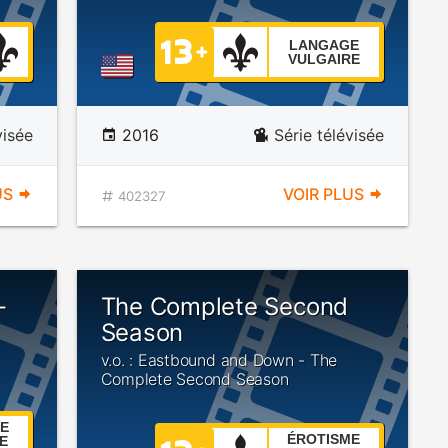
LANGAGE
VULGAIRE
visée
2016
Série télévisée
US
VOIR PLUS
402327
-
The Complete Second
Season
v.o. : Eastbound and Down - The
Complete Second Season
E
ÉROTISME
E