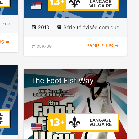
LANGAGE
E
VULGAIRE
mique
2010
Série télévisée comique
US
VOIR PLUS
356769
The Foot Fist Way
E
E
LANGAGE
E
VULGAIRE