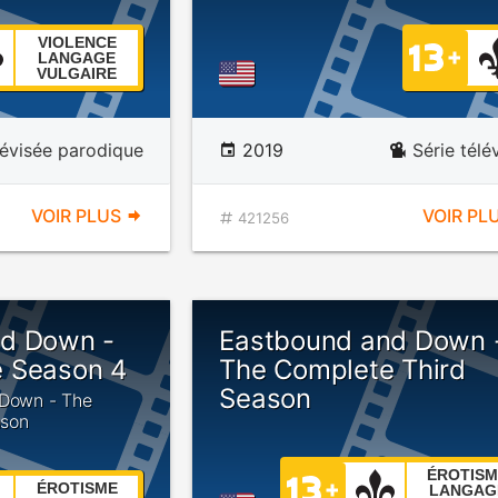
VIOLENCE
LANGAGE
VULGAIRE
lévisée parodique
2019
Série télé
VOIR PLUS
VOIR PL
421256
nd Down -
Eastbound and Down 
 Season 4
The Complete Third
Season
 Down - The
ason
ÉROTISM
ÉROTISME
LANGAG