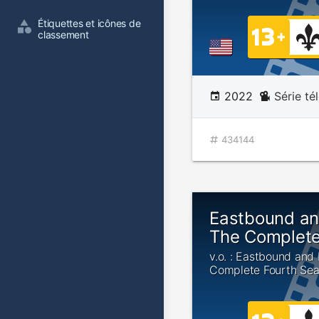
Étiquettes et icônes de 
classement
2022
Série té
434144
Eastbound a
The Complete
v.o. : Eastbound and
Complete Fourth Se