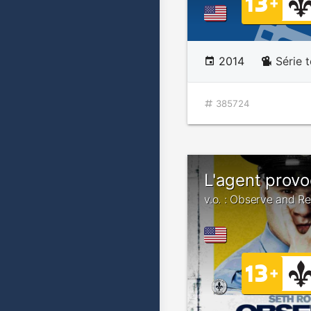
2014
Série 
385724
L'agent provo
v.o. : Observe and R