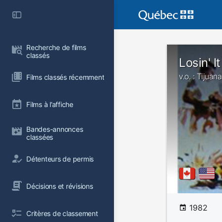
Recherche de films 
classés
Losin' It
v.o. : Tijuana
Films classés récemment
Films à l’affiche
Bandes-annonces 
classées
Détenteurs de permis
Décisions et révisions
1982
Critères de classement