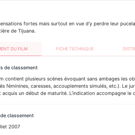
ensations fortes mais surtout en vue d’y perdre leur pucel
ntière de Tijuana.
ENT DU FILM
FICHE TECHNIQUE
DIST
sement
fs de classement
t
lm contient plusieurs scènes évoquant sans ambages les ob
ÉROTISME
és féminines, caresses, accouplements simulés, etc.). Le ju
 acquis un début de maturité. L’indication accompagne le 
 de classement
illet 2007