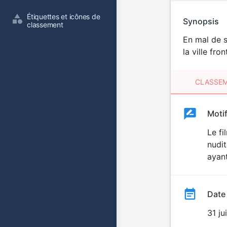
Étiquettes et icônes de 
Synopsis
classement
En mal de s
la ville fro
CLASSEM
Clas
Moti
Classemen
du
Le fi
nudit
film
ayant
Date
31 ju