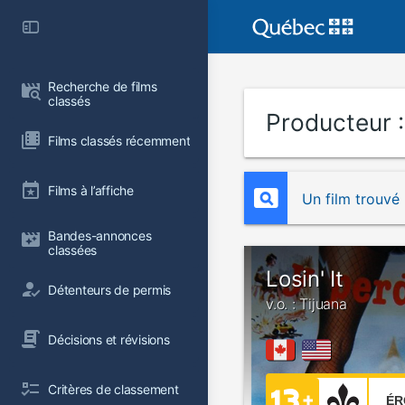
Recherche de films 
classés
Producteur 
Films classés récemment
Films à l’affiche
Un film trouvé
Bandes-annonces 
classées
Losin' It
Détenteurs de permis
v.o. : Tijuana
Décisions et révisions
Critères de classement
ÉR