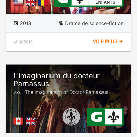
ENFANTS
2013
Drame de science-fiction
VOIR PLUS
385915
L'imaginarium du docteur
Parnassus
v.o. : The Imaginarium of Doctor Parnassus