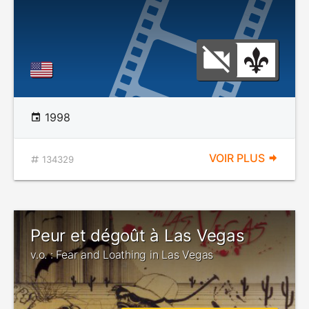
1998
VOIR PLUS
134329
Peur et dégoût à Las Vegas
v.o. : Fear and Loathing in Las Vegas