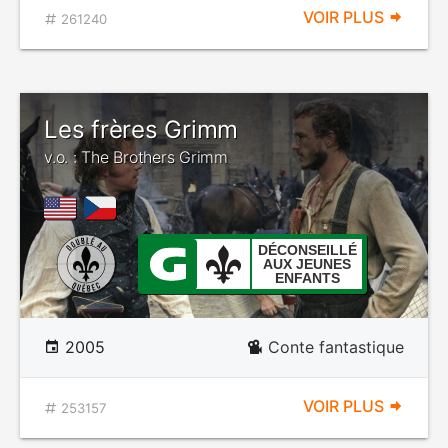
VOIR PLUS
261240
Les frères Grimm
v.o. : The Brothers Grimm
DÉCONSEILLÉ
AUX JEUNES
ENFANTS
2005
Conte fantastique
VOIR PLUS
253157