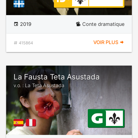
2019
Conte dramatique
VOIR PLUS
415864
La Fausta Teta Asustada
v.o. : La Teta Asustada