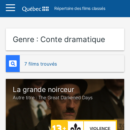
Répertoire des films classés
Genre :
Conte dramatique
7 films trouvés
La grande noirceur
Autre titre : The Great Darkened Days
VIOLENCE