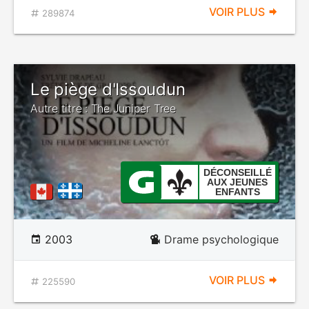
VOIR PLUS
289874
Le piège d'Issoudun
Autre titre : The Juniper Tree
DÉCONSEILLÉ
AUX JEUNES
ENFANTS
2003
Drame psychologique
VOIR PLUS
225590