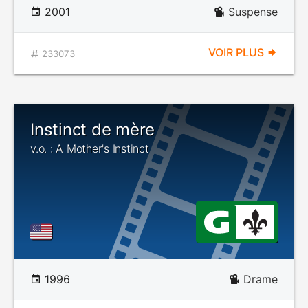
2001
Suspense
VOIR PLUS
233073
Instinct de mère
v.o. : A Mother's Instinct
1996
Drame