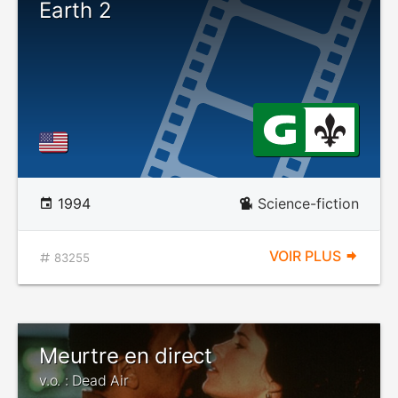
Earth 2
1994
Science-fiction
VOIR PLUS
83255
Meurtre en direct
v.o. : Dead Air