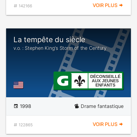
VOIR PLUS
142166
La tempête du siècle
v.o. : Stephen King's Storm of the Century
DÉCONSEILLÉ
AUX JEUNES
ENFANTS
1998
Drame fantastique
VOIR PLUS
122865