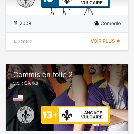
VULGAIRE
2008
Comédie
VOIR PLUS
320192
Commis en folie 2
v.o. : Clerks II
LANGAGE
VULGAIRE