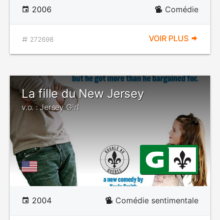
2006
Comédie
VOIR PLUS
272698
La fille du New Jersey
v.o. : Jersey Girl
2004
Comédie sentimentale