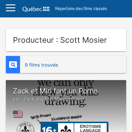
Répertoire des films classés
Producteur :
Scott Mosier
9 films trouvés
Zack et Miri font un Porno
v.o. : Zack and Miri Make a Porno
ÉROTISME
LANGAGE