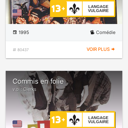
LANGAGE
VULGAIRE
1995
Comédie
VOIR PLUS
80437
Commis en folie
v.o. : Clerks
LANGAGE
VULGAIRE