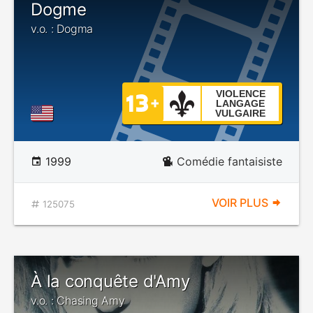
Dogme
v.o. : Dogma
VIOLENCE
LANGAGE
VULGAIRE
1999
Comédie fantaisiste
VOIR PLUS
125075
À la conquête d'Amy
v.o. : Chasing Amy