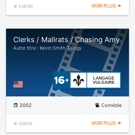
VOIR PLUS
228795
Clerks / Mallrats / Chasing Amy
Autre titre : Kevin Smith Trilogy
LANGAGE
VULGAIRE
2002
Comédie
VOIR PLUS
209126