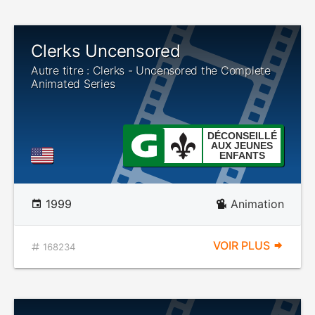
Clerks Uncensored
Autre titre : Clerks - Uncensored the Complete
Animated Series
DÉCONSEILLÉ
AUX JEUNES
ENFANTS
1999
Animation
VOIR PLUS
168234