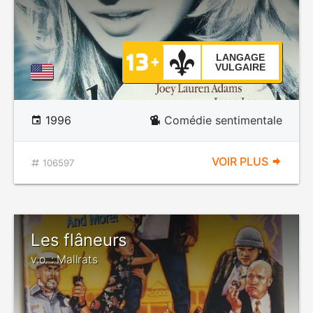
LANGAGE
VULGAIRE
1996
Comédie sentimentale
VOIR PLUS
106597
Les flâneurs
v.o. : Mallrats