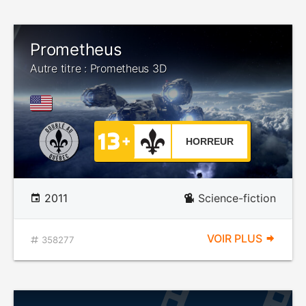
Prometheus
Autre titre : Prometheus 3D
HORREUR
2011
Science-fiction
VOIR PLUS
358277