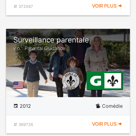
VOIR PLUS
372047
Surveillance parentale
v.o. : Parental Guidance
2012
Comédie
VOIR PLUS
369726