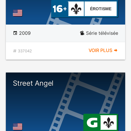
ÉROTISME
2009
Série télévisée
VOIR PLUS
337042
Street Angel