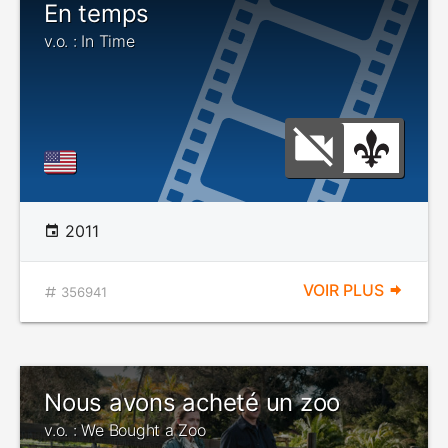
En temps
v.o. : In Time
2011
VOIR PLUS
356941
Nous avons acheté un zoo
v.o. : We Bought a Zoo