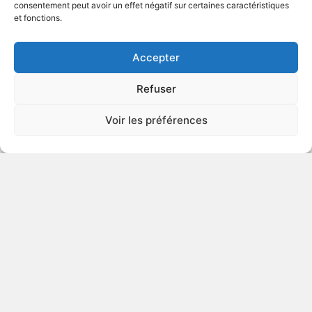
consentement peut avoir un effet négatif sur certaines caractéristiques
et fonctions.
VOIR PLUS
324230
Accepter
Refuser
City Girl
Voir les préférences
1930
Drame romantique
VOIR PLUS
324222