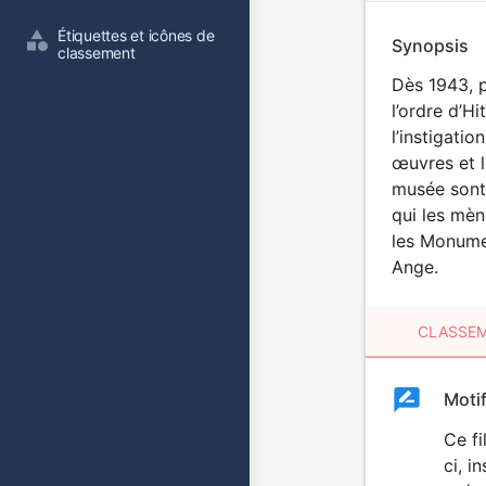
Étiquettes et icônes de 
Synopsis
classement
Dès 1943, p
l’ordre d’H
l’instigati
œuvres et l
musée sont 
qui les mèn
les Monumen
Ange.
CLASSEM
Clas
Moti
Classemen
du
Ce fi
ci, i
film