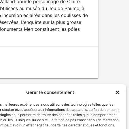
e Valland pour le personnage de Claire.
subtilisées au musée du Jeu de Paume, à
 incursion éclairée dans les coulisses de
 réservées. L’enquête sur la plus grosse
s Monuments Men constituent les pôles
Gérer le consentement
les meilleures expériences, nous utilisons des technologies telles que les
tion de services
Politique de confidentialité
 stocker et/ou accéder aux informations des appareils. Le fait de consentir
ologies nous permettra de traiter des données telles que le comportement
n ou les ID uniques sur ce site. Le fait de ne pas consentir ou de retirer son
 peut avoir un effet négatif sur certaines caractéristiques et fonctions.