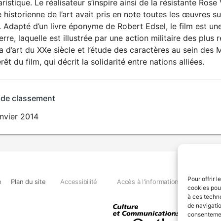
ristique. Le réalisateur s’inspire ainsi de la résistante Ros
 historienne de l’art avait pris en note toutes les œuvres 
. Adapté d’un livre éponyme de Robert Edsel, le film est une
erre, laquelle est illustrée par une action militaire des plus
a d’art du XXe siècle et l’étude des caractères au sein de
érêt du film, qui décrit la solidarité entre nations alliées.
 de classement
nvier 2014
Pour offrir 
e
Plan du site
Accessibilité
Accès à l'information
Déclara
cookies pour
à ces techn
de navigatio
consentement