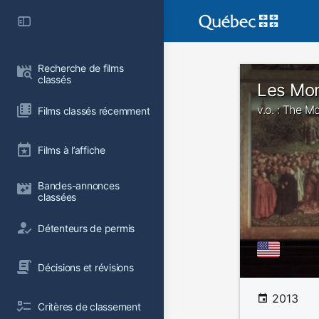
Recherche de films 
classés
Les Mo
v.o. : The 
Films classés récemment
Films à l’affiche
Bandes-annonces 
classées
Détenteurs de permis
Décisions et révisions
2013
Critères de classement