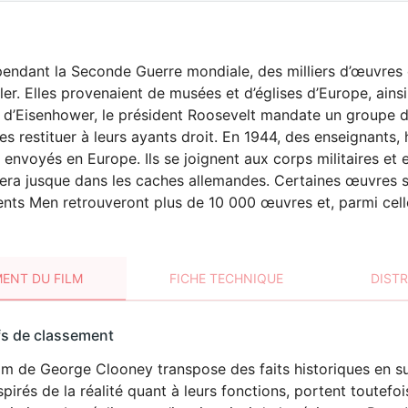
endant la Seconde Guerre mondiale, des milliers d’œuvres 
itler. Elles provenaient de musées et d’églises d’Europe, ains
on d’Eisenhower, le président Roosevelt mandate un groupe d
es restituer à leurs ayants droit. En 1944, des enseignants, 
envoyés en Europe. Ils se joignent aux corps militaires et
era jusque dans les caches allemandes. Certaines œuvres se
ts Men retrouveront plus de 10 000 œuvres et, parmi cell
ENT DU FILM
FICHE TECHNIQUE
DIST
sement
fs de classement
t
lm de George Clooney transpose des faits historiques en s
nspirés de la réalité quant à leurs fonctions, portent toutefo