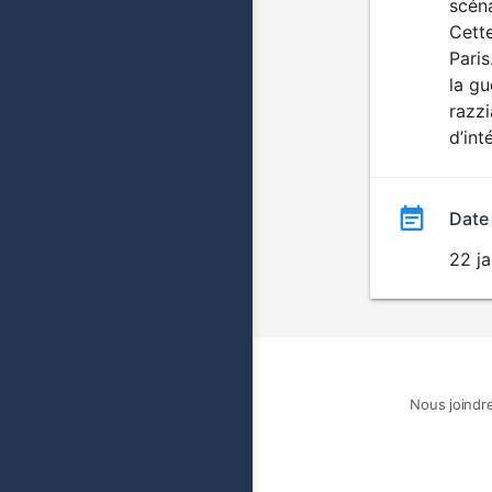
scéna
Cette
Paris
la gu
razzi
d’int
Date
22 ja
Nous joindr