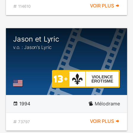
VOIR PLUS
114610
Jason et Lyric
v.o. : Jason's Lyric
VIOLENCE
ÉROTISME
1994
Mélodrame
VOIR PLUS
73797