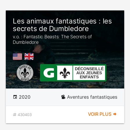
Les animaux fantastiques : les
secrets de Dumbledore
v.o. : Fantastic Beasts: The Secrets of
Dumbledore
DÉCONSEILLÉ
AUX JEUNES
ENFANTS
2020
Aventures fantastiques
VOIR PLUS
430403