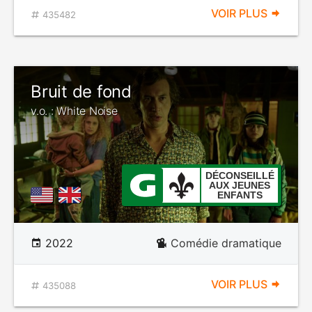
VOIR PLUS
435482
Bruit de fond
v.o. : White Noise
DÉCONSEILLÉ
AUX JEUNES
ENFANTS
2022
Comédie dramatique
VOIR PLUS
435088