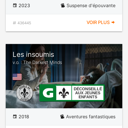
2023
Suspense d'épouvante
VOIR PLUS
436445
Les insoumis
v.o. : The Darkest Minds
DÉCONSEILLÉ
AUX JEUNES
ENFANTS
2018
Aventures fantastiques