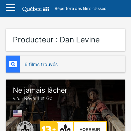
Répertoire des films classés
Producteur :
Dan Levine
6 films trouvés
Ne jamais lâcher
v.o. : Never Let Go
HORREUR