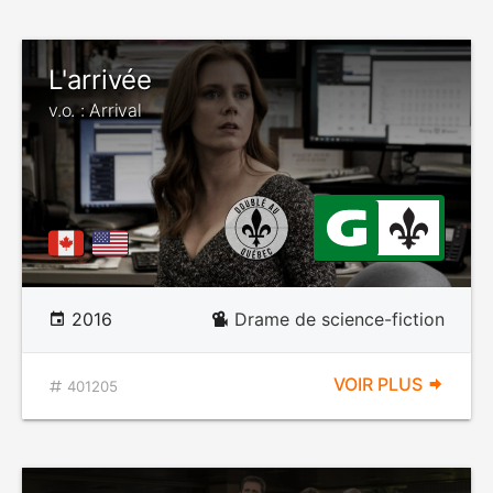
L'arrivée
v.o. : Arrival
2016
Drame de science-fiction
VOIR PLUS
401205