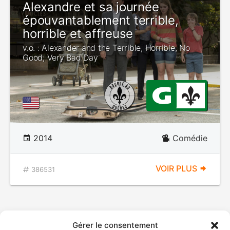
Alexandre et sa journée
épouvantablement terrible,
horrible et affreuse
v.o. : Alexander and the Terrible, Horrible, No
Good, Very Bad Day
2014
Comédie
VOIR PLUS
386531
Gérer le consentement