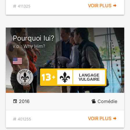
VOIR PLUS
411325
Pourquoi lui?
v.o. : Why Him?
LANGAGE
VULGAIRE
2016
Comédie
VOIR PLUS
401255