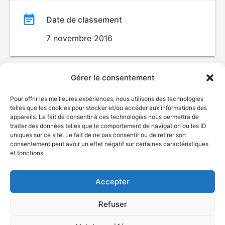
Date de classement
7 novembre 2016
Gérer le consentement
Pour offrir les meilleures expériences, nous utilisons des technologies
telles que les cookies pour stocker et/ou accéder aux informations des
appareils. Le fait de consentir à ces technologies nous permettra de
traiter des données telles que le comportement de navigation ou les ID
uniques sur ce site. Le fait de ne pas consentir ou de retirer son
© Gouvernement du Québec, 2026
consentement peut avoir un effet négatif sur certaines caractéristiques
et fonctions.
Nous joindre
Plan du site
Accepter
Accessibilité
Accès à l'information
Refuser
Déclaration de services
Politique de confidentialité