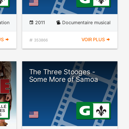
tion
2011
Documentaire musical
US
VOIR PLUS
353866
The Three Stooges -
Some More of Samoa
LLÉ
ES
S