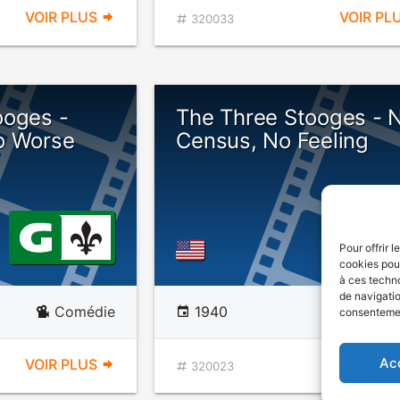
VOIR PLUS
VOIR PL
320033
ooges -
The Three Stooges - 
o Worse
Census, No Feeling
Pour offrir 
cookies pour
à ces techn
de navigatio
Comédie
1940
Com
consentement
Ac
VOIR PLUS
VOIR PL
320023