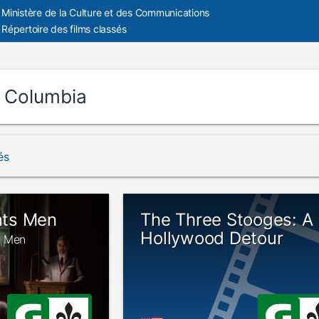
Ministère de la Culture et des Communications
Répertoire des films classés
:
Columbia
és
ts Men
The Three Stooges: A
Hollywood Detour
s Men