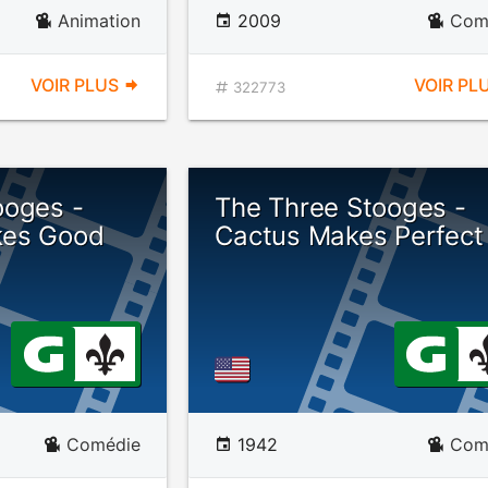
Animation
2009
Com
VOIR PLUS
VOIR PL
322773
ooges -
The Three Stooges -
kes Good
Cactus Makes Perfect
Comédie
1942
Com