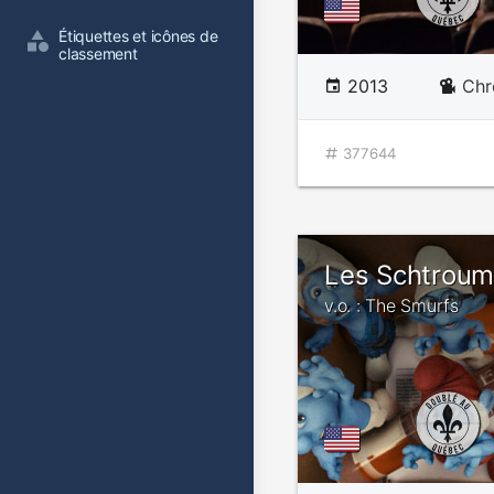
Étiquettes et icônes de 
classement
2013
Chr
377644
Les Schtroum
v.o. : The Smurfs