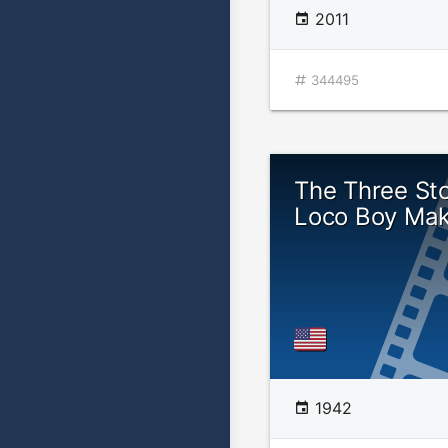
2011
344495
The Three St
Loco Boy Ma
1942