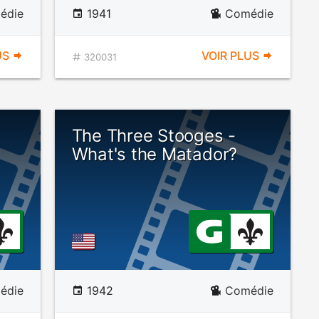
édie
1941
Comédie
US
VOIR PLUS
320031
The Three Stooges -
What's the Matador?
édie
1942
Comédie