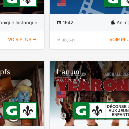
onique historique
1942
Anima
VOIR PLUS
VOIR PL
368541
pfs
L'an un
v.o. : Year One
DÉCONSEI
AUX JEUN
ENFANT