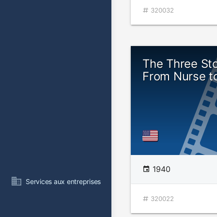
320032
The Three St
From Nurse t
1940
Services aux entreprises
320022