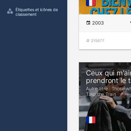
Étiquettes et icônes de 
classement
2003
215677
Ceux qui m'a
prendront le t
Autre titre : Those 
Take the Train