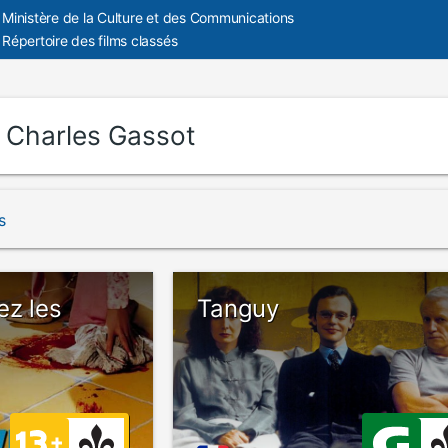
Ministère de la Culture et des Communications
Répertoire des films classés
:
Charles Gassot
s
ez les
Tanguy