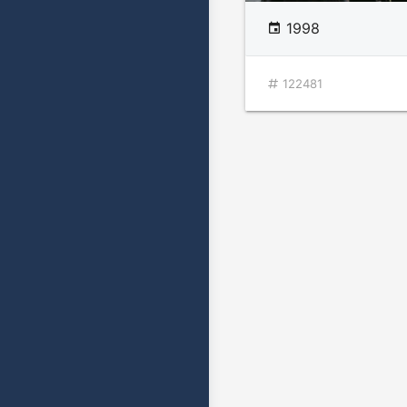
1998
122481