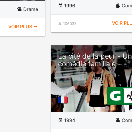
1996
Com
Drame
VOIR PL
106038
VOIR PLUS
La cité de la peur - U
comédie familiale
1994
Com