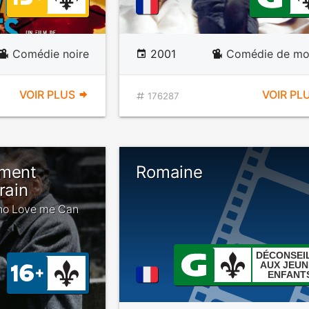
Comédie noire
2001
Comédie de mo
VOIR PLUS
VOIR PL
176287
iment
Romaine
rain
who Love me Can
DÉCONSEI
AUX JEUN
ENFANT