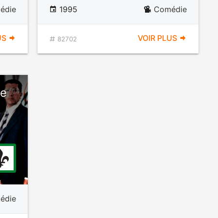
édie
1995
Comédie
US
VOIR PLUS
82702
ne
édie