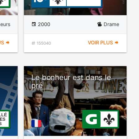
eurs
2000
Drame
US
VOIR PLUS
155040
Le bonheur est dans le
pré
LLÉ
ES
S