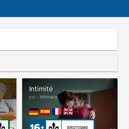
Intimité
v.o. : Intimacy
ÉROTISME