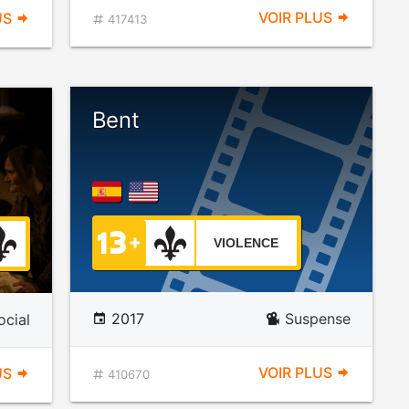
VOIR PLUS
US
417413
Bent
VIOLENCE
2017
Suspense
cial
VOIR PLUS
US
410670