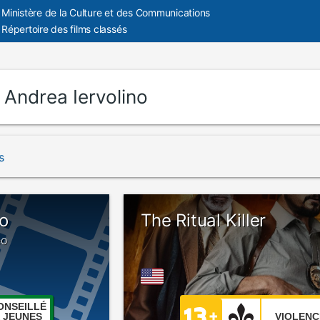
Ministère de la Culture et des Communications
Répertoire des films classés
:
Andrea Iervolino
s
o
The Ritual Killer
eo
ONSEILLÉ
 JEUNES
VIOLENC