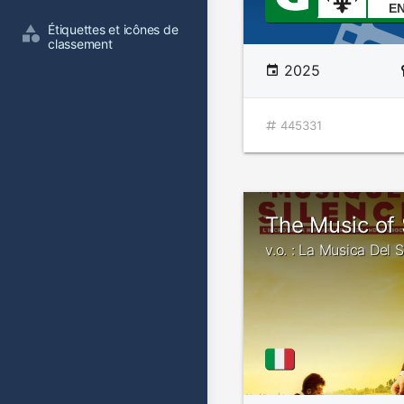
E
Étiquettes et icônes de 
classement
2025
445331
The Music of 
v.o. : La Musica Del S