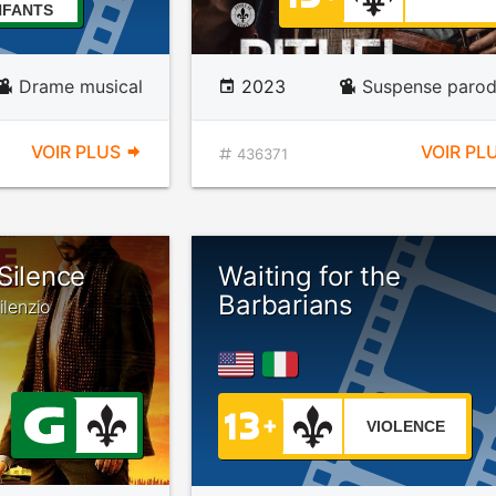
NFANTS
Drame musical
2023
Suspense parod
VOIR PLUS
VOIR PL
436371
Silence
Waiting for the
Barbarians
ilenzio
VIOLENCE