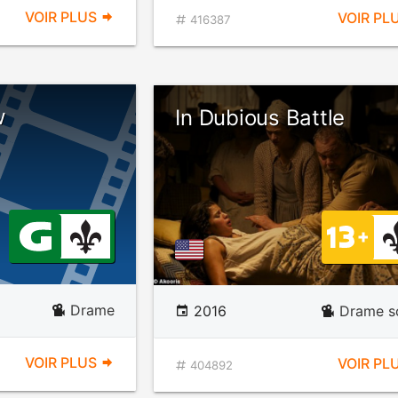
VOIR PLUS
VOIR PL
416387
w
In Dubious Battle
Drame
2016
Drame so
VOIR PLUS
VOIR PL
404892