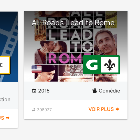
All Roads Lead to Rome
E
2015
Comédie
ction
VOIR PLUS
398927
US