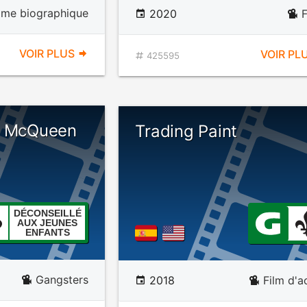
ame biographique
2020
F
VOIR PLUS
VOIR PL
425595
e McQueen
Trading Paint
DÉCONSEILLÉ
AUX JEUNES
ENFANTS
Gangsters
2018
Film d'a