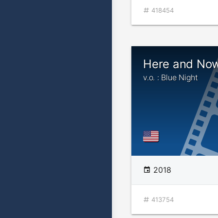
418454
Here and No
v.o. : Blue Night
2018
413754