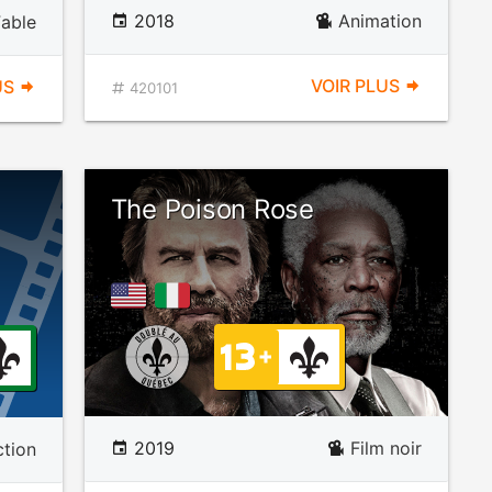
2018
Animation
able
VOIR PLUS
US
420101
The Poison Rose
2019
Film noir
ction