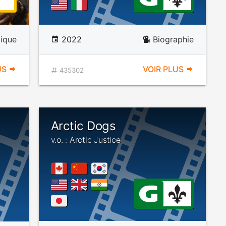
ique
2022
Biographie
US
VOIR PLUS
435302
Arctic Dogs
v.o. : Arctic Justice