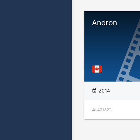
Andron
2014
401322