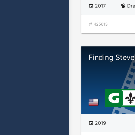
2017
Dr
425613
Finding Stev
2019