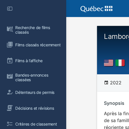
Recherche de films 
classés
Lambor
Films classés récemment
Films à l’affiche
Bandes-annonces 
classées
2022
Détenteurs de permis
Synopsis
Décisions et révisions
Après la fi
de sa famil
Critères de classement
réoriente s