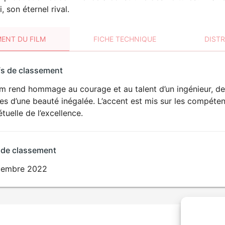
, son éternel rival.
ENT DU FILM
FICHE TECHNIQUE
DIST
sement
fs de classement
t
lm rend hommage au courage et au talent d’un ingénieur, de
es d’une beauté inégalée. L’accent est mis sur les compéte
tuelle de l’excellence.
 de classement
cembre 2022