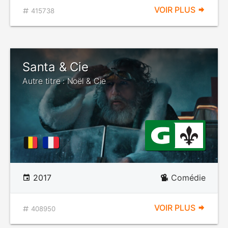
VOIR PLUS
415738
Santa & Cie
Autre titre : Noël & Cie
2017
Comédie
VOIR PLUS
408950