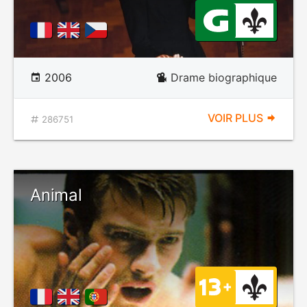
2006
Drame biographique
VOIR PLUS
286751
Animal