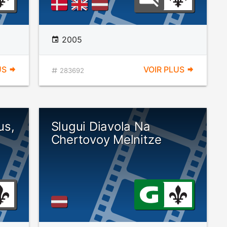
2005
US
VOIR PLUS
283692
us,
Slugui Diavola Na
Chertovoy Melnitze