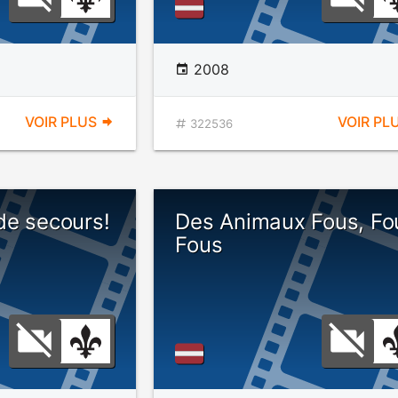
2008
VOIR PLUS
VOIR PL
322536
de secours!
Des Animaux Fous, Fo
Fous