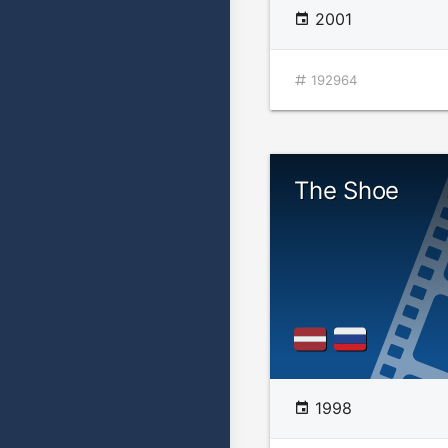
2001
192964
The Shoe
1998