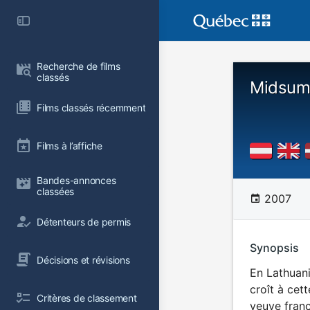
Recherche de films 
classés
Midsum
Films classés récemment
Films à l’affiche
Bandes-annonces 
classées
2007
Détenteurs de permis
Synopsis
Décisions et révisions
En Lathuani
croît à cet
Critères de classement
veuve franç