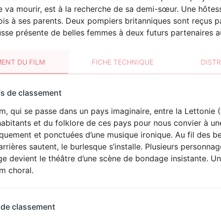
e va mourir, est à la recherche de sa demi-sœur. Une hôte
ois à ses parents. Deux pompiers britanniques sont reçus
russe présente de belles femmes à deux futurs partenaires au
ENT DU FILM
FICHE TECHNIQUE
DIST
sement
fs de classement
t
lm, qui se passe dans un pays imaginaire, entre la Lettonie (La
abitants et du folklore de ces pays pour nous convier à un
quement et ponctuées d’une musique ironique. Au fil des be
arrières sautent, le burlesque s’installe. Plusieurs personn
e devient le théâtre d’une scène de bondage insistante. Un
lm choral.
 de classement