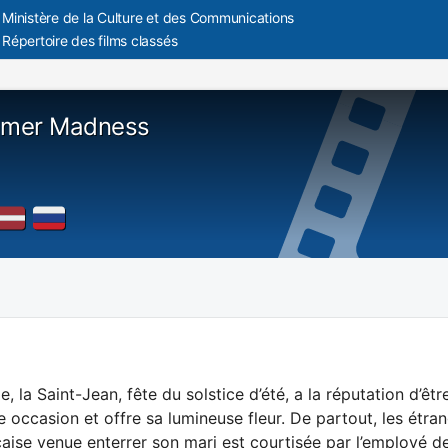
Ministère de la Culture et des Communications
Répertoire des films classés
mer Madness
e, la Saint-Jean, fête du solstice d’été, a la réputation d’ê
te occasion et offre sa lumineuse fleur. De partout, les étr
aise venue enterrer son mari est courtisée par l’employé 