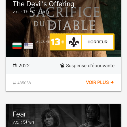
The Devil's Offering
v.o. : The Offering
HORREUR
2022
Suspense d'épouvante
VOIR PLUS
435038
Fear
v.o. : Strah