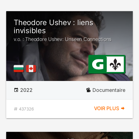
Theodore Ushev : liens
invisibles
v.o. : Theodore Ushev: Unseen Connections
2022
Documentaire
VOIR PLUS
437326