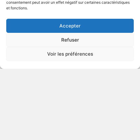
consentement peut avoir un effet négatif sur certaines caractéristiques
et fonctions.
VOIR PLUS
423163
Accepter
Refuser
Reunion
Voir les préférences
2019
VOIR PLUS
422347