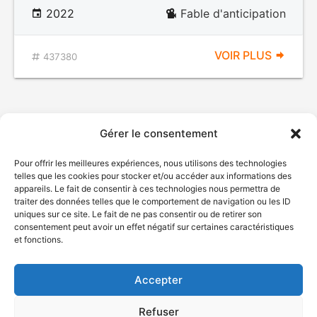
2022
Fable d'anticipation
VOIR PLUS
437380
Gérer le consentement
Pour offrir les meilleures expériences, nous utilisons des technologies
telles que les cookies pour stocker et/ou accéder aux informations des
appareils. Le fait de consentir à ces technologies nous permettra de
traiter des données telles que le comportement de navigation ou les ID
uniques sur ce site. Le fait de ne pas consentir ou de retirer son
© Gouvernement du Québec, 2026
consentement peut avoir un effet négatif sur certaines caractéristiques
et fonctions.
Nous joindre
Plan du site
Accepter
Accessibilité
Accès à l'information
Refuser
Déclaration de services