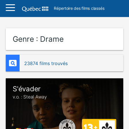
Répertoire des films classés
Genre :
Drame
23874 films trouvés
S'évader
v.o. : Steal Away