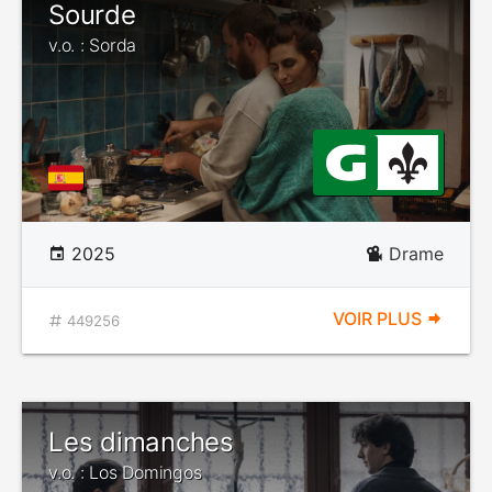
Sourde
v.o. : Sorda
2025
Drame
VOIR PLUS
449256
Les dimanches
v.o. : Los Domingos