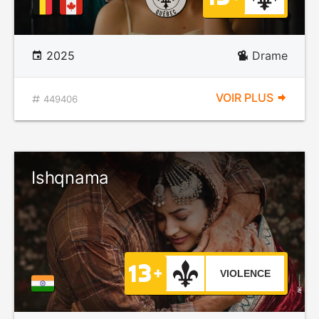
2025
Drame
VOIR PLUS
449406
Ishqnama
VIOLENCE