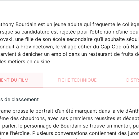
thony Bourdain est un jeune adulte qui fréquente le collège
orsque sa candidature est rejetée pour l’obtention d’une bou
vski, une fille de son école secondaire qu’il souhaite sédui
onduit à Provincetown, le village côtier du Cap Cod où Nanc
arvient à dénicher un emploi dans un restaurant de fruits 
les métiers en cuisine.
ENT DU FILM
FICHE TECHNIQUE
DIST
sement
fs de classement
t
ame brosse le portrait d’un été marquant dans la vie d’Anth
ême des chaudrons, avec ses premières réussites et décep
-parler, le personnage de Bourdain se trouve un mentor, pui
me l’héroïne. Plusieurs conversations contiennent des juron