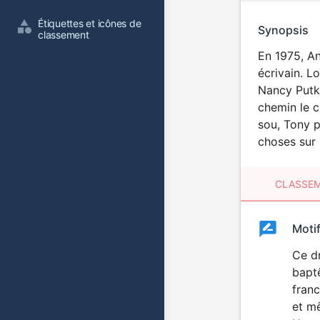
Étiquettes et icônes de 
Synopsis
classement
En 1975, An
écrivain. L
Nancy Putko
chemin le c
sou, Tony p
choses sur 
CLASSEM
Clas
Moti
Classemen
du
Ce dr
bapt
film
franc
et mê