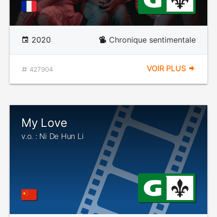
2020
Chronique sentimentale
VOIR PLUS
427904
My Love
v.o. : Ni De Hun Li