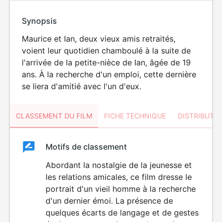
Synopsis
Maurice et Ian, deux vieux amis retraités,
voient leur quotidien chamboulé à la suite de
l'arrivée de la petite-nièce de Ian, âgée de 19
ans. À la recherche d'un emploi, cette dernière
se liera d'amitié avec l'un d'eux.
CLASSEMENT DU FILM
FICHE TECHNIQUE
DISTRIBUTE
Classement
Motifs de classement
Classement
du
Abordant la nostalgie de la jeunesse et
DÉCONSEILLÉ
AUX JEUNES
les relations amicales, ce film dresse le
film
ENFANTS
portrait d'un vieil homme à la recherche
d'un dernier émoi. La présence de
quelques écarts de langage et de gestes