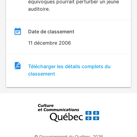
équivoques pourrait perturber un jeune
auditoire.
Date de classement
11 décembre 2006
Fichier
Télécharger les détails complets du
de
classement
classement
© Gouvernement du Québec, 2026