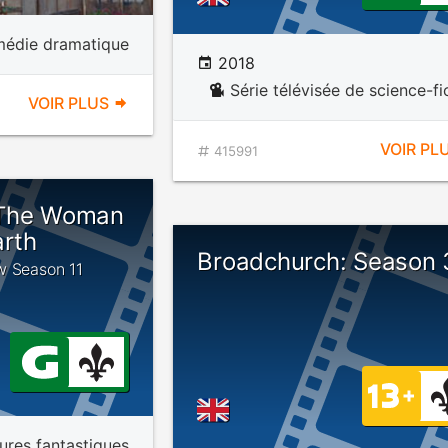
édie dramatique
2018
Série télévisée de science-fi
VOIR PLUS
VOIR PL
415991
 The Woman
arth
Broadchurch: Season 
w Season 11
ures fantastiques