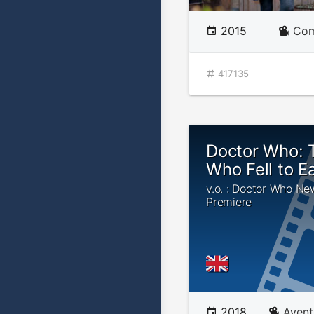
2015
Com
417135
Doctor Who:
Who Fell to E
v.o. : Doctor Who Ne
Premiere
2018
Avent