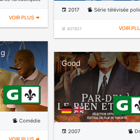
2017
Série télévisée poli
VOIR PLUS
VOIR PL
407857
ng
Good
Comédie
2007
D
VOIR PLUS