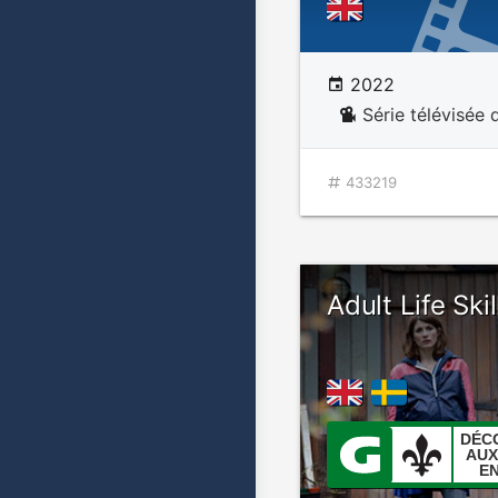
2022
Série télévisée 
433219
Adult Life Skil
DÉC
AUX
E