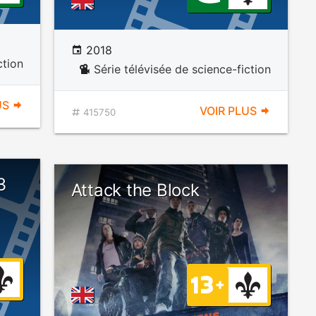
2018
ction
Série télévisée de science-fiction
US
VOIR PLUS
415750
3
Attack the Block