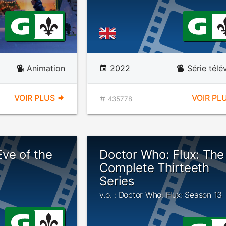
Animation
2022
Série télé
VOIR PLUS
VOIR PL
435778
ve of the
Doctor Who: Flux: The
Complete Thirteeth
Series
v.o. : Doctor Who: Flux: Season 13