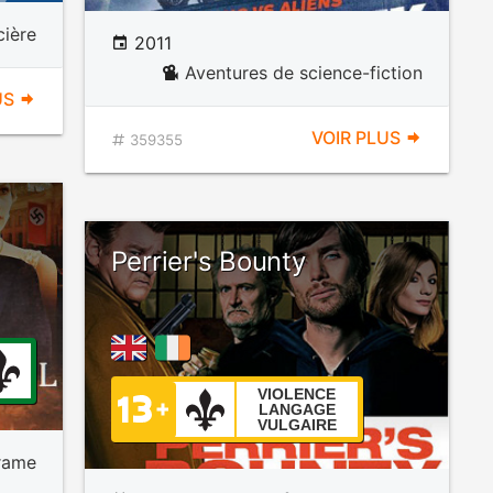
cière
2011
Aventures de science-fiction
US
VOIR PLUS
359355
Perrier's Bounty
VIOLENCE
LANGAGE
VULGAIRE
rame