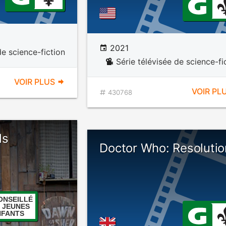
2021
de science-fiction
Série télévisée de science-fi
VOIR PLUS
VOIR PL
430768
ls
Doctor Who: Resolutio
ONSEILLÉ
 JEUNES
NFANTS