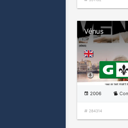
Vénus
2006
Com
284314