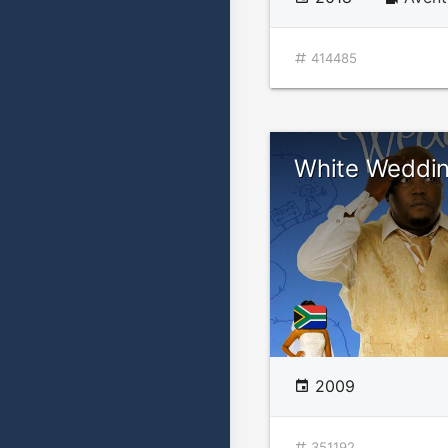
414485
White Weddi
2009
351192