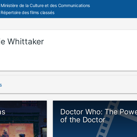
Ministère de la Culture et des Communications
Répertoire des films classés
ie Whittaker
s
as
Doctor Who: The Pow
of the Doctor