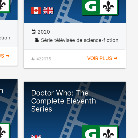
2020
ction
Série télévisée de science-fiction
US
VOIR PLUS
422975
n
Doctor Who: The
Complete Eleventh
Series