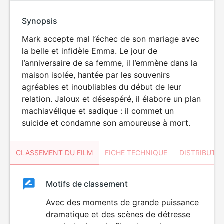
Synopsis
Mark accepte mal l’échec de son mariage avec
la belle et infidèle Emma. Le jour de
l’anniversaire de sa femme, il l’emmène dans la
maison isolée, hantée par les souvenirs
agréables et inoubliables du début de leur
relation. Jaloux et désespéré, il élabore un plan
machiavélique et sadique : il commet un
suicide et condamne son amoureuse à mort.
CLASSEMENT DU FILM
FICHE TECHNIQUE
DISTRIBUTE
Classement
Motifs de classement
Classement
du
Avec des moments de grande puissance
VIOLENCE
dramatique et des scènes de détresse
film