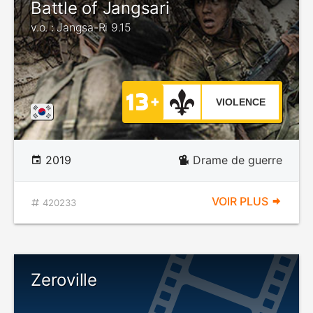
Battle of Jangsari
v.o. : Jangsa-Ri 9.15
VIOLENCE
2019
Drame de guerre
VOIR PLUS
420233
Zeroville