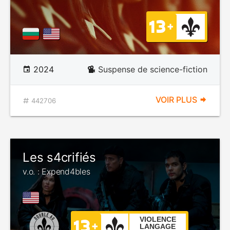
2024
Suspense de science-fiction
VOIR PLUS
442706
Les s4crifiés
v.o. : Expend4bles
VIOLENCE
LANGAGE