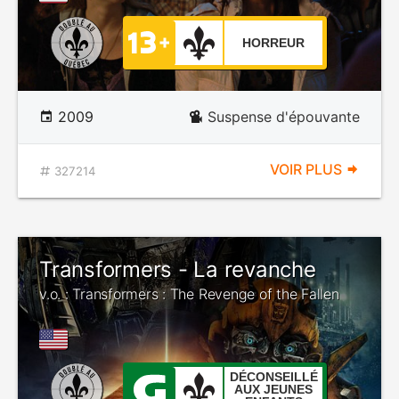
HORREUR
2009
Suspense d'épouvante
VOIR PLUS
327214
Transformers - La revanche
v.o. : Transformers : The Revenge of the Fallen
DÉCONSEILLÉ
AUX JEUNES