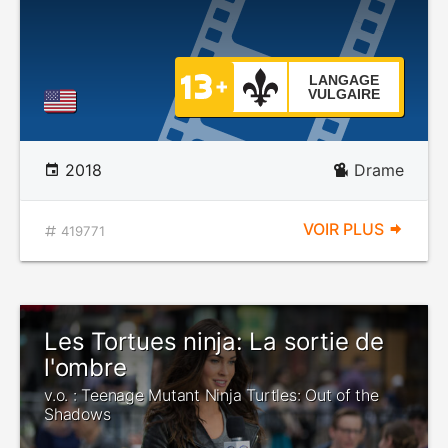
LANGAGE
VULGAIRE
2018
Drame
VOIR PLUS
419771
Les Tortues ninja: La sortie de
l'ombre
v.o. : Teenage Mutant Ninja Turtles: Out of the
Shadows