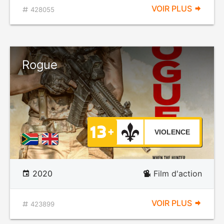
VOIR PLUS
428055
Rogue
VIOLENCE
2020
Film d'action
VOIR PLUS
423899