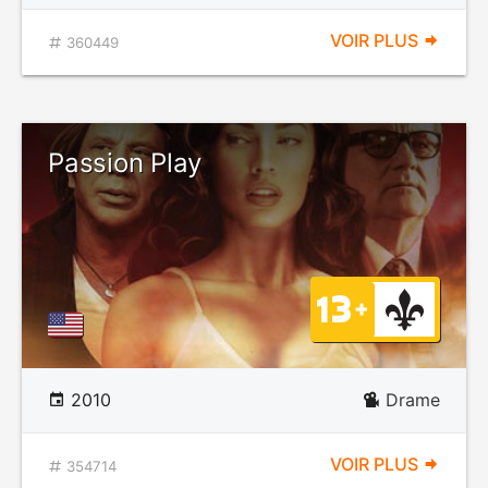
VOIR PLUS
360449
Passion Play
2010
Drame
VOIR PLUS
354714