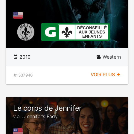
DÉCONSEILLÉ
AUX JEUNES
ENFANTS
2010
Western
VOIR PLUS
337940
Le corps de Jennifer
v.o. : Jennifer's Body