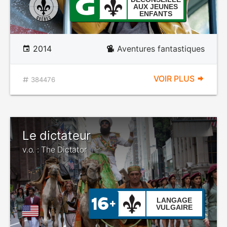
AUX JEUNES
ENFANTS
2014
Aventures fantastiques
VOIR PLUS
384476
Le dictateur
v.o. : The Dictator
LANGAGE
VULGAIRE