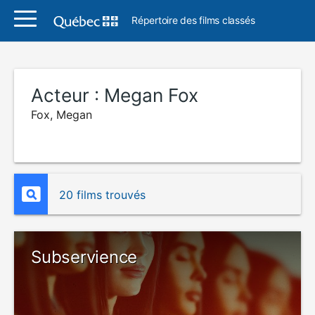
Répertoire des films classés
Acteur :
Megan Fox
Fox, Megan
20 films trouvés
Subservience